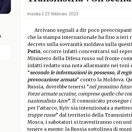
Iniziata il
23 febbraio 2023
Arrivano segnali a dir poco preoccupant
.
che la stampa internazionale ha fino a ieri 
decreto sulla sovranità moldava sulla ques
Putin
, occorre infatti concentrarsi sul rep
Ministero della Difesa russo sul fronte com
infatti redatto una nota allarmante nei toni
“
secondo le informazioni in possesso, il reg
provocazione armata
” contro la Moldova. Qu
Russia, dovrebbe tenersi “
nel prossimo futur
Forze armate ucraine, comprese quelle che co
nazionalista Azov
“. Il comunicato prosegue 
per l’attacco, Kyiv sia intenzionata a metter
truppe russe
” dal territorio della Transnist
Mosca, i sabotatori si travestiranno con uni
tenere a mente: la Russia sottolinea di moni