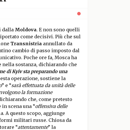
i dalla
Moldova
. E non sono quelli
riportato come decisivi. Più che sul
tione
Transnistria
annullato da
entino cambio di passo imposto dal
unicativo. Poche ore fa, Mosca ha
 e nella sostanza, dichiarando che
ime di Kyiv sta preparando una
esta operazione, sostiene la
o
” e “
sarà effettuata da unità delle
involgono la formazione
dichiarando che, come pretesto
e in scena una “
offensiva delle
ria. A questo scopo, aggiunge
formi militari russe. Chiosa da
torare “
attentamente
” la