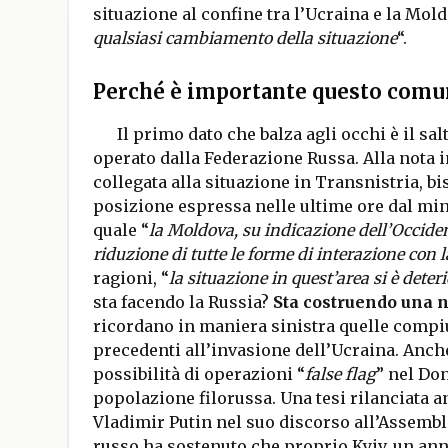
situazione al confine tra l’Ucraina e la Mold
qualsiasi cambiamento della situazione
“.
Perché è importante questo comun
Il primo dato che balza agli occhi è il salt
operato dalla Federazione Russa. Alla nota in
collegata alla situazione in Transnistria, b
posizione espressa nelle ultime ore dal mini
quale “
la Moldova, su indicazione dell’Occiden
riduzione di tutte le forme di interazione con 
ragioni, “
la situazione in quest’area si è dete
sta facendo la Russia?
Sta costruendo una 
ricordano in maniera sinistra quelle compiu
precedenti all’invasione dell’Ucraina. Anch
possibilità di operazioni “
false flag
” nel Do
popolazione filorussa. Una tesi rilanciata a
Vladimir Putin nel suo discorso all’Assembl
russo ha sostenuto che proprio Kyiv, un ann