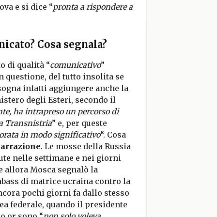
ova e si dice “
pronta a rispondere a
icato? Cosa segnala?
o di qualità “
comunicativo
”
 questione, del tutto insolita se
isogna infatti aggiungere anche la
stero degli Esteri, secondo il
te, ha intrapreso un percorso di
la Transnistria
” e, per queste
riorata in modo significativo
“. Cosa
narrazione
. Le mosse della Russia
te nelle settimane e nei giorni
e allora Mosca segnalò la
nbass di matrice ucraina contro la
ncora pochi giorni fa dallo stesso
ea federale, quando il presidente
o or sono “
non solo voleva