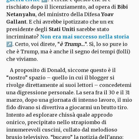
rischiato dopo il licenziamento, ad opera di
Bibi
Netanyahu
, del ministro della Difesa
Yoav
Gallant
. E chi avrebbe ipotizzato che un ex
presidente degli
Stati Uniti
sarebbe stato
incriminato?
Non era mai successo nella storia
. Certo, voi direte, “
è Trump…
“. Sì, lo so pure io
che è Trump, ma è anche il segno dei tempi (folli)
che viviamo.
A proposito di Donald, siccome questo è il
“nostro” spazio – quello in cui il blogger si
rivolge direttamente ai suoi lettori – concedetemi
una digressione personale. La sera fra il 30 e il 31
marzo, dopo una giornata di intenso lavoro, il mio
fido divano si divertiva a giocarmi un brutto tiro.
Intento ad esplorare chissà quale approdo
onirico, precipitato nello strapiombo di
innumerevoli cuscini, cullato dal melodioso
brusio televisivo, “bucavo” la notizia dell’anno: