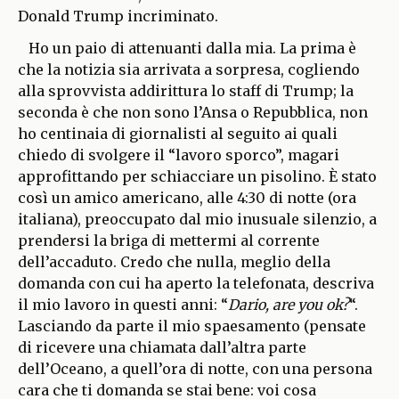
Donald Trump incriminato.
Ho un paio di attenuanti dalla mia. La prima è
che la notizia sia arrivata a sorpresa, cogliendo
alla sprovvista addirittura lo staff di Trump; la
seconda è che non sono l’Ansa o Repubblica, non
ho centinaia di giornalisti al seguito ai quali
chiedo di svolgere il “lavoro sporco”, magari
approfittando per schiacciare un pisolino. È stato
così un amico americano, alle 4:30 di notte (ora
italiana), preoccupato dal mio inusuale silenzio, a
prendersi la briga di mettermi al corrente
dell’accaduto. Credo che nulla, meglio della
domanda con cui ha aperto la telefonata, descriva
il mio lavoro in questi anni: “
Dario, are you ok?
“.
Lasciando da parte il mio spaesamento (pensate
di ricevere una chiamata dall’altra parte
dell’Oceano, a quell’ora di notte, con una persona
cara che ti domanda se stai bene: voi cosa