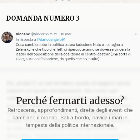
DOMANDA NUMERO 3
Ehi, pirata! È un bel tentativo quello di leggere senza
salpare col giusto lasciapassare. Ma come ogni
Perché fermarti adesso?
veliero che si rispetti, anche il Blog custodisce nelle
sue stive i tesori più preziosi solo per chi ha davvero
Retroscena, approfondimenti, dirette degli eventi che
il coraggio di issare le vele e unirsi all’equipaggio.
cambiano il mondo. Sali a bordo, naviga i mari in
Quello che stai per leggere non è solo un articolo: è
tempesta della politica internazionale.
la rotta segreta tracciata sulla pergamena della
geopolitica, disegnata tra burrasche diplomatiche e