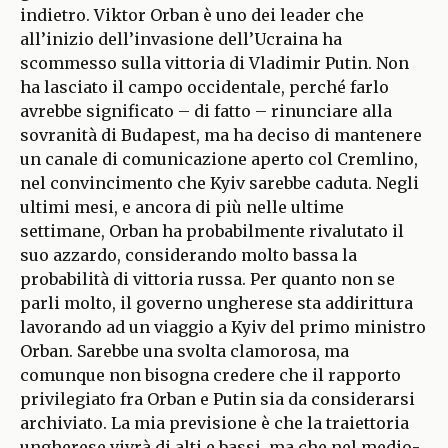
indietro. Viktor Orban è uno dei leader che
all’inizio dell’invasione dell’Ucraina ha
scommesso sulla vittoria di Vladimir Putin. Non
ha lasciato il campo occidentale, perché farlo
avrebbe significato – di fatto – rinunciare alla
sovranità di Budapest, ma ha deciso di mantenere
un canale di comunicazione aperto col Cremlino,
nel convincimento che Kyiv sarebbe caduta. Negli
ultimi mesi, e ancora di più nelle ultime
settimane, Orban ha probabilmente rivalutato il
suo azzardo, considerando molto bassa la
probabilità di vittoria russa. Per quanto non se
parli molto, il governo ungherese sta addirittura
lavorando ad un viaggio a Kyiv del primo ministro
Orban. Sarebbe una svolta clamorosa, ma
comunque non bisogna credere che il rapporto
privilegiato fra Orban e Putin sia da considerarsi
archiviato. La mia previsione è che la traiettoria
ungherese vivrà di alti e bassi, ma che nel medio-