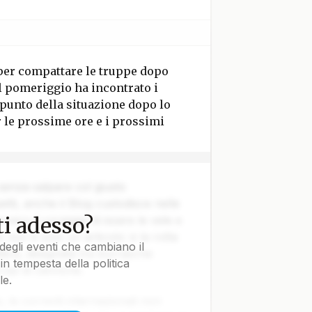
 per compattare le truppe dopo
l pomeriggio ha incontrato i
 punto della situazione dopo lo
r le prossime ore e i prossimi
 senza salpare col giusto
tti, anche il Blog custodisce nelle
i adesso?
vvero il coraggio di issare le vele e
e non è solo un articolo: è la rotta
degli eventi che cambiano il
tica, disegnata tra burrasche
in tempesta della politica
colpi di cannone.
le.
le correnti internazionali non