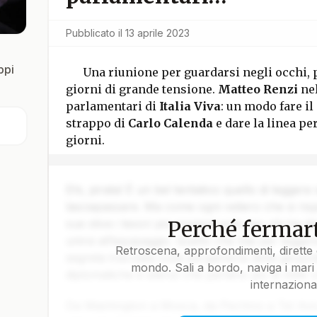
Pubblicato il
13 aprile 2023
ppi
Una riunione per guardarsi negli occhi,
giorni di grande tensione.
Matteo Renzi
ne
parlamentari di
Italia Viva
: un modo fare il
strappo di
Carlo Calenda
e dare la linea pe
giorni.
Ehi, pirata! È un bel tentativo quello di leggere
lasciapassare. Ma come ogni veliero che si rispe
Perché fermart
sue stive i tesori più preziosi solo per chi ha da
unirsi all’equipaggio. Quello che stai per legger
Retroscena, approfondimenti, dirette 
segreta tracciata sulla pergamena della geopoli
mondo. Sali a bordo, naviga i mari 
diplomatiche e silenzi che parlano più di mille 
internaziona
Da Washington a Mosca, da Pechino a Tel Aviv, 