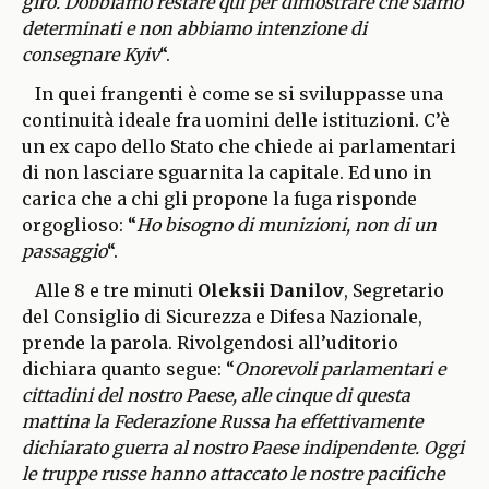
giro. Dobbiamo restare qui per dimostrare che siamo
determinati e non abbiamo intenzione di
consegnare Kyiv
“.
In quei frangenti è come se si sviluppasse una
continuità ideale fra uomini delle istituzioni. C’è
un ex capo dello Stato che chiede ai parlamentari
di non lasciare sguarnita la capitale. Ed uno in
carica che a chi gli propone la fuga risponde
orgoglioso: “
Ho bisogno di munizioni, non di un
passaggio
“.
Alle 8 e tre minuti
Oleksii Danilov
, Segretario
del Consiglio di Sicurezza e Difesa Nazionale,
prende la parola. Rivolgendosi all’uditorio
dichiara quanto segue: “
Onorevoli parlamentari e
cittadini del nostro Paese, alle cinque di questa
mattina la Federazione Russa ha effettivamente
dichiarato guerra al nostro Paese indipendente. Oggi
le truppe russe hanno attaccato le nostre pacifiche