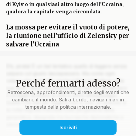
di Kyiv o in qualsiasi altro luogo dell’Ucraina,
qualora la capitale venga circondata
.
La mossa per evitare il vuoto di potere,
la riunione nell’ufficio di Zelensky per
salvare l’Ucraina
Ehi, pirata! È un bel tentativo quello di leggere senza
salpare col giusto lasciapassare. Ma come ogni
Perché fermarti adesso?
veliero che si rispetti, anche il Blog custodisce nelle
sue stive i tesori più preziosi solo per chi ha davvero
Retroscena, approfondimenti, dirette degli eventi che
il coraggio di issare le vele e unirsi all’equipaggio.
cambiano il mondo. Sali a bordo, naviga i mari in
Quello che stai per leggere non è solo un articolo: è
tempesta della politica internazionale.
la rotta segreta tracciata sulla pergamena della
geopolitica, disegnata tra burrasche diplomatiche e
silenzi che parlano più di mille colpi di cannone.
Iscriviti