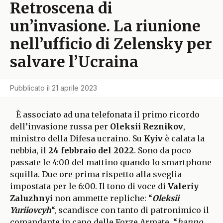
Retroscena di
un’invasione. La riunione
nell’ufficio di Zelensky per
salvare l’Ucraina
Pubblicato il
21 aprile 2023
È associato ad una telefonata il primo ricordo
dell’invasione russa per
Oleksii Reznikov
,
ministro della Difesa ucraino. Su
Kyiv
è calata la
nebbia, il
24 febbraio del 2022
. Sono da poco
passate le 4:00 del mattino quando lo smartphone
squilla. Due ore prima rispetto alla sveglia
impostata per le 6:00. Il tono di voce di
Valeriy
Zaluzhnyi
non ammette repliche: “
Oleksii
Yuriiovcyh
“, scandisce con tanto di patronimico il
comandante in capo delle Forze Armate, “
hanno