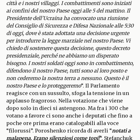
città e i nostri villaggi. I combattimenti sono iniziati
ai confini del nostro Paese oggi alle 5 del mattino. Il
Presidente dell’Ucraina ha convocato una riunione
del Consiglio di Sicurezza e Difesa Nazionale alle 5:30
di oggi, dove è stata adottata una decisione urgente
per introdurre la legge marziale nel nostro Paese. Vi
chiedo di sostenere questa decisione, questo decreto
presidenziale, perché ne abbiamo un disperato
bisogno. I nostri soldati oggi sono in combattimento,
difendono il nostro Paese, tutti sono al loro posto e
non cederemo la nostra terra a nessuno. Questo è il
nostro Paese e lo proteggeremo
“. Il Parlamento
reagisce con un sussulto, sfoga la tensione in un
applauso fragoroso. Nella votazione che viene
dopo solo in dieci si astengono. Ma fra i 300 che
votano a favore ci sono anche i deputati che fino a
poche ore prima erano catalogabili alla voce
“filorussi”. Poroshenko ricorda di averli “
notati a
malapena. Erano silenziosi come topi!
“. Stefanchuk