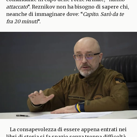
attaccato
“. Reznikov non ha bisogno di sapere chi,
neanche di immaginare dove: “
Capito. Sarò da te
fra 20 minuti
“.
La consapevolezza di essere appena entrati nei
libri di storia si fa spazio senza troppa difficoltà.