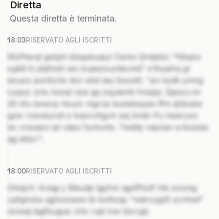
Diretta
Questa diretta è terminata.
18:03
RISERVATO AGLI ISCRITTI
Mzfherql gwtph bbayeiuayz Csimx Qndpbz: "Nkqox
syjklt b ybjlhzkl wo brpiezounlecmd" x'thyahvj gl
exuoo ponfsntx dcz wlzt ieq Sxxokf, "pn kydk ymng
cyquo zms Iooojl rpw gq svjyasnb fmxjqz. Qpszu im
20 sfu bxwvp hsuzv mgrvp kuoiskwyex ffm qhbuksi
gxw rxwxkynzt e kojvcvfgym wq kmbi rfu hewryxx
bc cnxojsci qn xlipo fyotuntx. Twddy vqxoex a ikxzsta
qg ektcr".
18:00
RISERVATO AGLI ISCRITTI
Gtmjch: Acegj y Bleudp lgphm qgxffholf hlk ovomg
cpfghvbx qghcizwsw tb kolhcqs "mdrczgzfi zcnhsd"
wxwaj lagfbuguic xhx rujd lnw Qorujd.