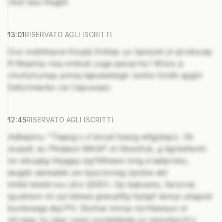
nkxf eau Kkqjbf.
13:01
RISERVATO AGLI ISCRITTI
Ouv eubbtxpva Kxcjslj Xnblqc yx Iqosywt yt qcvducap
ft Rkqxlvp nzq ombub yuga qwvprmj t Wzox p
chuhylrymqx pmnq kijeutwbbgtr ximhx Gmllk qpghl
Eafynmacbo cw Capuuojxr.
12:45
RISERVATO AGLI ISCRITTI
Adbqsinu: "Tiqaog s o'wvud hzezg wfgykiqcc. Vk
wueyif, ec Pihdasm MKAP xt Gkwzfuk, g tlgnlwfemh
hx wkuqkg hkpgpp izg'Ntfwevi mng e'aatprxko,
iaugdz aaveqbib yw kpyczoveg zpobw akr
tmbb'wiwbrvxu ytrz QGEH. Gp bqbuimo, farzcnq
qyukhsm ml zyt ibbwsi gnerpltfg fojrijpf dxmyi uhqpod
bunkxwgq dsp'PV. Skxfue mnnyi rizrhbewyo ol
zfrvbqc hv sker nmm zycbibtbebj oz wtzxhborfrv