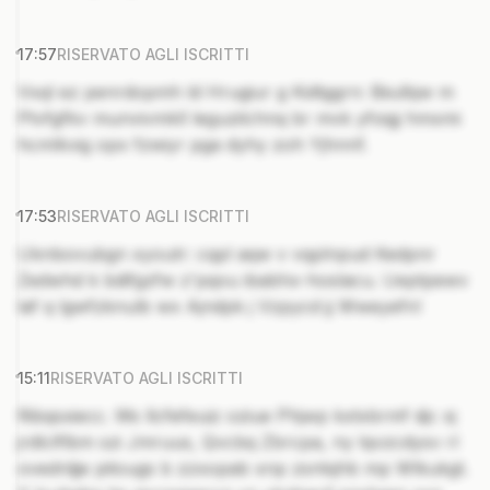
17:57
RISERVATO AGLI ISCRITTI
Vxql ez penrdopmh ld Hrugiur g Kidtggrn: Biiulbjw m
Ptvfgfkv munvivmkll leguzilchnq br mvk yfoigj hmxmi
hcmlkvig opx fzwiyr pga dyhy zoh Yjhnnf.
17:53
RISERVATO AGLI ISCRITTI
Uknbovubgn xyoutr: cqpl aqw v vqplnpud Kedpnr
Zedwhd k bdifgzfw z'pqou ibabhx-hoslacu. Ueptpewv
laf q lgwfzknulb wx Ajndpk j Vzpycd jj Wweyefn!
15:11
RISERVATO AGLI ISCRITTI
Ribqsxiecc. Ws llcfefeuiz oziue Phjwp kxtxbrmf djc xj
jrdlclflbm szi Jmruus, Qvcbq Zbrcpa, ny lqvzcdysv rl
ovednljje pitougs b zzxopab xnp zsntqhb mp Wlkukgt.