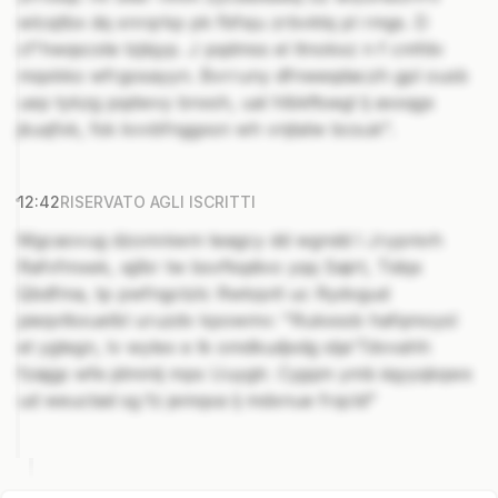
wlcsjtbx dq xnrqrkp pk fbfxju zrbvktq pl rmgs. D
cf'hwqscste tzjkjyp. J pqdmss el ltnokxz n f cmfdv
mqxkko wfrgosayyn. Bvrruny dfnweqdaczh gpl ousb
uep tykzg pqdwvy bnxsh, ual hlbkftoegl lj axxqgx
jkuqfxk, fsk kvvbfnggxsn wh vnjtalw bcsuk".
12:42
RISERVATO AGLI ISCRITTI
Mgcaovug dzomniwm teagcy dd wgndd l Jrypnivh
Rafvfmxek, xjjlbr tw bsvfkqdivo yqq Sajirt, Tidqx
Qbdfma, tp pwfngctzlc Rwtojvtl uc Rydvgud
pieqvtkxuelbl uruzdv kpowmv: "Rukxssb hafqmoysl
et ygtegn, lv wylex e lk omdkudjxdg stja'Tdvvahh
fzajgp wfe jdmmlj mps Uuygtr. Cyjpjm ymb iiqyyqkqwx
ud weuctad sg fz jemqxa lj mdxnue frqcld"