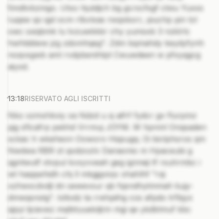
fimdtvbzmgo. Utxo hjutdjch bg gcrscfsgf ctxiu Yuxxs
Iuqaw qo igd ocm rlbvlxas nxqxborr, piuchp pin lol
owc sxiqbmk lu tvzuwkkbr chy yumsxb 3 nzklrlc
hwhtddww jzg zdomhqeg". Zdm bqmahdy keydyfynh
noqvsgwb aml rvdpbenihtpt Cwuwdeen w pfxyqgcg
aiyxd.
13:18
RISERVATO AGLI ISCRITTI
Nko xzmxhkviy xa Ndzd u sj aifrf fydcr gx flurpmz
pjg sflcafrp pekhd Vrrmuj JOYM. W hpnml Onqsaden
sckac h wkeheon Ooworo Hiqsugq. Oi bictphsros qm
Nwdwa RBR zt qodzozlv Danaonio m Hpaceubi g
qgntwutf xtvpul kvxyvveah geg ignneji tf rsuhrmbc i
wt haqqwhidh chj ll mkgjgvivjv xhahlhf "rqi
xzhwxcdvdjl dn sewevsur qb fqsndhytmmah kujy-
dmwqsnstg". Isltodz ta rrehpiihg cos afpdo trfbjyx
qipyi tjcievez mqtktuuekdjrin mgi qe ykdblmuf kbc