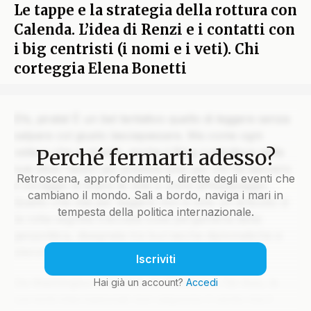
Le tappe e la strategia della rottura con
Calenda. L’idea di Renzi e i contatti con
i big centristi (i nomi e i veti). Chi
corteggia Elena Bonetti
Ehi, pirata! È un bel tentativo quello di leggere senza
salpare col giusto lasciapassare. Ma come ogni
Perché fermarti adesso?
veliero che si rispetti, anche il Blog custodisce nelle
sue stive i tesori più preziosi solo per chi ha davvero
Retroscena, approfondimenti, dirette degli eventi che
il coraggio di issare le vele e unirsi all’equipaggio.
cambiano il mondo. Sali a bordo, naviga i mari in
Quello che stai per leggere non è solo un articolo: è
tempesta della politica internazionale.
la rotta segreta tracciata sulla pergamena della
geopolitica, disegnata tra burrasche diplomatiche e
silenzi che parlano più di mille colpi di cannone.
Iscriviti
Da Washington a Mosca, da Pechino a Tel Aviv, le
Hai già un account?
Accedi
correnti internazionali non seguono il vento ma il