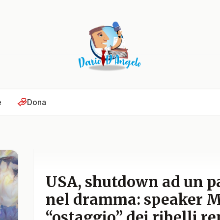
e
Dona
USA, shutdown ad un p
nel dramma: speaker 
“ostaggio” dei ribelli r