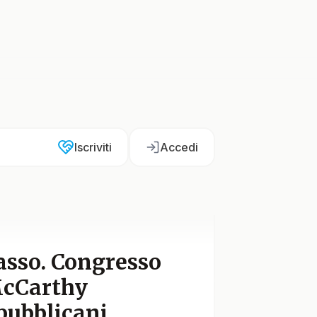
Iscriviti
Accedi
asso. Congresso
McCarthy
epubblicani.