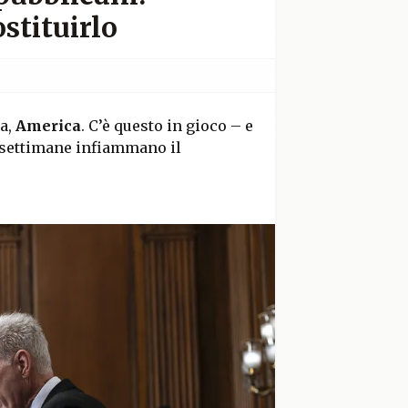
stituirlo
ta,
America
. C’è questo in gioco – e
da settimane infiammano il