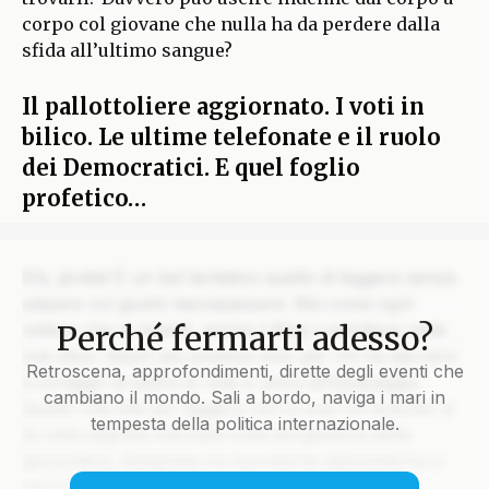
corpo col giovane che nulla ha da perdere dalla
sfida all’ultimo sangue?
Il pallottoliere aggiornato. I voti in
bilico. Le ultime telefonate e il ruolo
dei Democratici. E quel foglio
profetico…
Ehi, pirata! È un bel tentativo quello di leggere senza
salpare col giusto lasciapassare. Ma come ogni
Perché fermarti adesso?
veliero che si rispetti, anche il Blog custodisce nelle
sue stive i tesori più preziosi solo per chi ha davvero
Retroscena, approfondimenti, dirette degli eventi che
il coraggio di issare le vele e unirsi all’equipaggio.
cambiano il mondo. Sali a bordo, naviga i mari in
Quello che stai per leggere non è solo un articolo: è
tempesta della politica internazionale.
la rotta segreta tracciata sulla pergamena della
geopolitica, disegnata tra burrasche diplomatiche e
silenzi che parlano più di mille colpi di cannone.