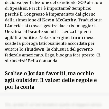
decisiva per l’elezione del candidato GOP al ruolo
di
Speaker
. Perché è importante? Semplice:
perché il Congresso è impantanato dal giorno
della rimozione di
Kevin McCarthy
. Traduzione:
l’America si trova a gestire due crisi maggiori –
Ucraina
ed
Israele
su tutti – senza la piena
agibilità politica. Nota a margine: tra un mese
scade la proroga faticosamente accordata per
evitare lo
shutdown
, la chiusura del governo
federale americano. Ergo, bisogna fare presto. Ci
si riuscirà? Bella domanda.
Scalise o Jordan favoriti, ma occhio
agli outsider. Il valzer delle regole e
poi la conta
Ehi, pirata! È un bel tentativo quello di leggere senza