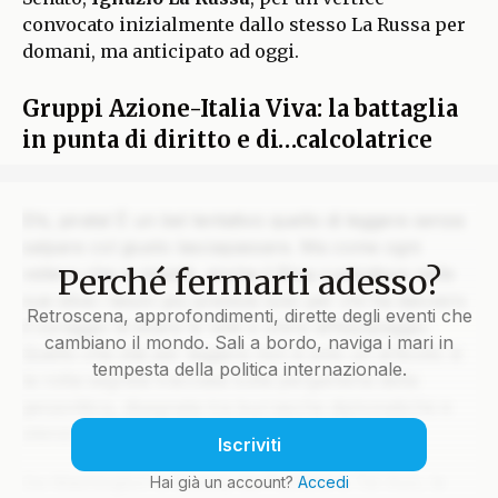
convocato inizialmente dallo stesso La Russa per
domani, ma anticipato ad oggi.
Gruppi Azione-Italia Viva: la battaglia
in punta di diritto e di…calcolatrice
Ehi, pirata! È un bel tentativo quello di leggere senza
salpare col giusto lasciapassare. Ma come ogni
Perché fermarti adesso?
veliero che si rispetti, anche il Blog custodisce nelle
sue stive i tesori più preziosi solo per chi ha davvero
Retroscena, approfondimenti, dirette degli eventi che
il coraggio di issare le vele e unirsi all’equipaggio.
cambiano il mondo. Sali a bordo, naviga i mari in
Quello che stai per leggere non è solo un articolo: è
tempesta della politica internazionale.
la rotta segreta tracciata sulla pergamena della
geopolitica, disegnata tra burrasche diplomatiche e
silenzi che parlano più di mille colpi di cannone.
Iscriviti
Da Washington a Mosca, da Pechino a Tel Aviv, le
Hai già un account?
Accedi