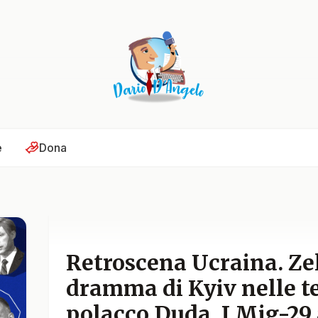
e
Dona
Retroscena Ucraina. Zel
dramma di Kyiv nelle te
polacco Duda. I Mig-29