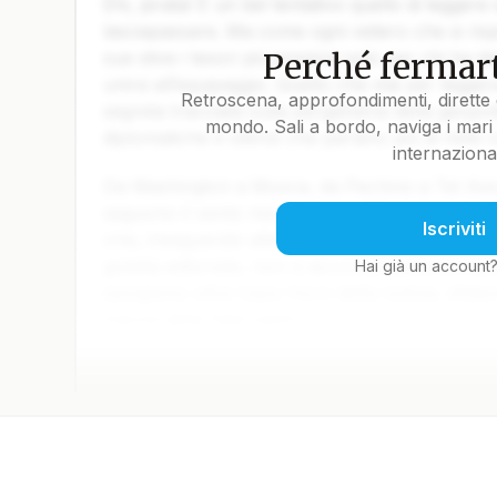
Ehi, pirata! È un bel tentativo quello di leggere
lasciapassare. Ma come ogni veliero che si rispe
Perché fermart
sue stive i tesori più preziosi solo per chi ha da
unirsi all’equipaggio. Quello che stai per legger
Retroscena, approfondimenti, dirette 
segreta tracciata sulla pergamena della geopoli
mondo. Sali a bordo, naviga i mari 
diplomatiche e silenzi che parlano più di mille 
internaziona
Da Washington a Mosca, da Pechino a Tel Aviv, 
seguono il vento ma il calcolo. Gli ammiragli de
Iscriviti
crisi, inseguendo alleanze come fari intermitten
goletta editoriale, non ci accontentiamo di tracc
Hai già un account
spingiamo oltre Capo Horn della notizia, sfidand
marosi delle fake news.
Ora tocca a te decidere se restare alla deriva o
ma ogni parola che ti aspetta sottocoperta vale
basta essere lupi di mare per capire cosa bolle n
una bussola fatta di analisi lucida, contesto e 
pirata: arruolati tra chi non si limita a guardar