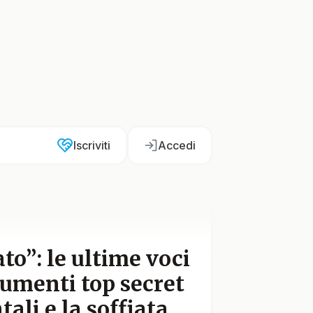
Iscriviti
Accedi
to”: le ultime voci
cumenti top secret
ali e la soffiata