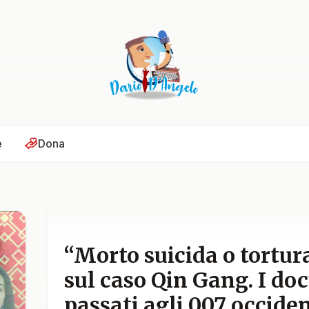
e
Dona
“Morto suicida o tortura
sul caso Qin Gang. I do
passati agli 007 occident