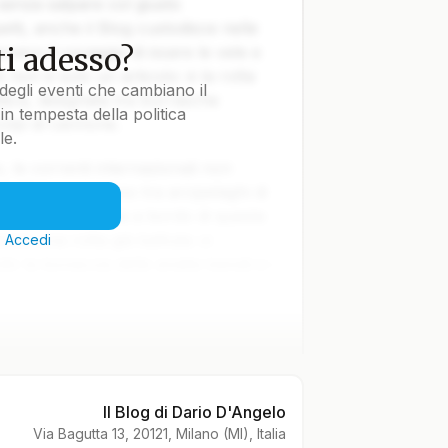
 senza salpare col giusto
tti, anche il Blog custodisce nelle
i adesso?
vvero il coraggio di issare le vele e
e non è solo un articolo: è la rotta
degli eventi che cambiano il
tica, disegnata tra burrasche
in tempesta della politica
colpi di cannone.
le.
le correnti internazionali non
lla Terra navigano tra arcipelaghi di
ti nella notte. Ma a bordo di questa
iare una rotta già battuta: ci
?
Accedi
o la bonaccia delle analisi banali e i
 salire a bordo. Il ponte è scivoloso,
 il prezzo del biglietto. Perché non
ei barili della geopolitica: serve
memoria. E noi ce l'abbiamo. Dai,
Il Blog di Dario D'Angelo
e il mare, ma lo attraversa per
Via Bagutta 13, 20121, Milano (MI), Italia