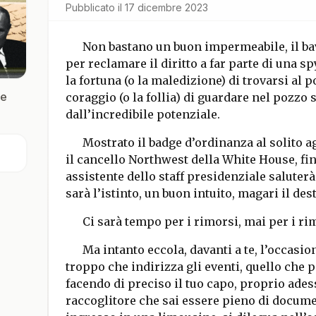
Pubblicato il
17 dicembre 2023
Non bastano un buon impermeabile, il bave
per reclamare il diritto a far parte di una sp
la fortuna (o la maledizione) di trovarsi al 
re
coraggio (o la follia) di guardare nel pozzo
dall’incredibile potenziale.
Mostrato il badge d’ordinanza al solito a
il cancello Northwest della White House, fi
assistente dello staff presidenziale saluterà 
sarà l’istinto, un buon intuito, magari il des
Ci sarà tempo per i rimorsi, mai per i rim
Ma intanto eccola, davanti a te, l’occasio
troppo che indirizza gli eventi, quello che 
facendo di preciso il tuo capo, proprio adess
raccoglitore che sai essere pieno di document