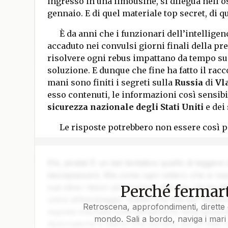
ingresso in una limousine, si dilegua nell’os
gennaio. E di quel materiale top secret, di q
È da anni che i funzionari dell’intellige
accaduto nei convulsi giorni finali della p
risolvere ogni rebus impattano da tempo s
soluzione. E dunque che fine ha fatto il rac
mani sono finiti i segreti sulla
Russia
di
Vl
esso contenuti, le informazioni così sensibi
sicurezza nazionale degli Stati Uniti
e dei
Le risposte potrebbero non essere così p
Ehi, pirata! È un bel tentativo quello di leggere
lasciapassare. Ma come ogni veliero che si rispe
Perché fermart
sue stive i tesori più preziosi solo per chi ha da
unirsi all’equipaggio. Quello che stai per legger
Retroscena, approfondimenti, dirette 
segreta tracciata sulla pergamena della geopoli
mondo. Sali a bordo, naviga i mari 
diplomatiche e silenzi che parlano più di mille 