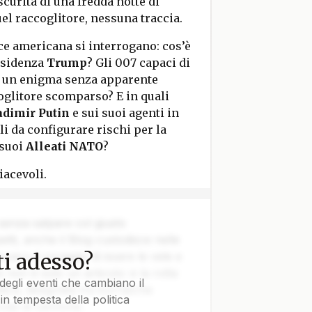
curità di una fredda notte di
uel raccoglitore, nessuna traccia.
nce americana si interrogano: cos’è
residenza
Trump
? Gli 007 capaci di
u un enigma senza apparente
coglitore scomparso? E in quali
adimir Putin
e sui suoi agenti in
li da configurare rischi per la
 suoi
Alleati NATO
?
iacevoli.
 senza salpare col giusto
tti, anche il Blog custodisce nelle
i adesso?
vvero il coraggio di issare le vele e
e non è solo un articolo: è la rotta
degli eventi che cambiano il
tica, disegnata tra burrasche
in tempesta della politica
colpi di cannone.