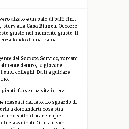
ro alzato e un paio di baffi finti
y-story alla
Casa Bianca
. Occorre
posto giusto nel momento giusto. Il
 senza fondo di una trama
gente del
Secrete Service
, varcato
nalmente dentro, la giovane
i suoi colleghi. Da lì a guidare
tino.
pianti: forse una vita intera.
ne messa lì dal fato. Lo sguardo di
porta a domandarti cosa stia
o, con sotto il braccio quel
i classificati. Ora fa il suo