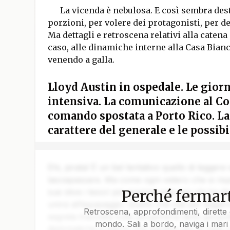
La vicenda è nebulosa. E così sembra des
porzioni, per volere dei protagonisti, per d
Ma dettagli e retroscena relativi alla catena 
caso, alle dinamiche interne alla Casa Bian
venendo a galla.
Lloyd Austin in ospedale. Le giorn
intensiva. La comunicazione al Co
comando spostata a Porto Rico. La 
carattere del generale e le possib
Ehi, pirata! È un bel tentativo quello di leggere
lasciapassare. Ma come ogni veliero che si rispe
Perché fermart
sue stive i tesori più preziosi solo per chi ha da
unirsi all’equipaggio. Quello che stai per legger
Retroscena, approfondimenti, dirette 
segreta tracciata sulla pergamena della geopoli
mondo. Sali a bordo, naviga i mari 
diplomatiche e silenzi che parlano più di mille 