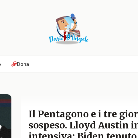
e
Dona
Il Pentagono e i tre gior
sospeso. Lloyd Austin i
intensiva: Biden tenuto a