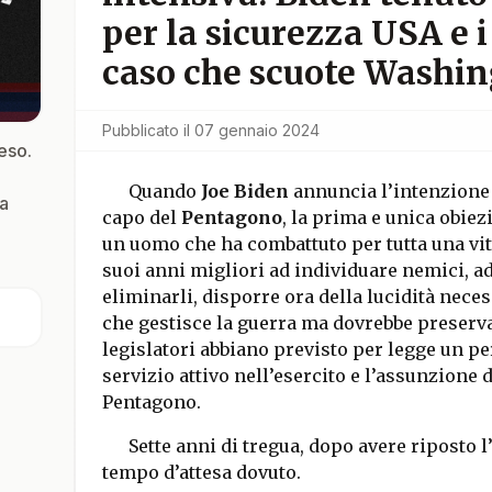
per la sicurezza USA e i
caso che scuote Washi
Pubblicato il
07 gennaio 2024
peso.
Quando
Joe Biden
annuncia l’intenzione
za
capo del
Pentagono
, la prima e unica obiez
un uomo che ha combattuto per tutta una vit
suoi anni migliori ad individuare nemici, ad
eliminarli, disporre ora della lucidità nec
che gestisce la guerra ma dovrebbe preserva
legislatori abbiano previsto per legge un per
servizio attivo nell’esercito e l’assunzione 
Pentagono.
Sette anni di tregua, dopo avere riposto 
tempo d’attesa dovuto.