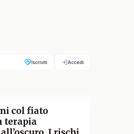
Iscriviti
Accedi
ni col fiato
n terapia
ll’oscuro. I rischi