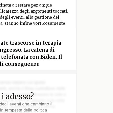
tinata a restare per ampie
elicatezza degli argomenti toccati.
degli eventi, alla gestione del
ca, stanno infine vorticosamente
ate trascorse in terapia
ngresso. La catena di
telefonata con Biden. Il
ili conseguenze
 senza salpare col giusto
tti, anche il Blog custodisce nelle
i adesso?
vvero il coraggio di issare le vele e
e non è solo un articolo: è la rotta
degli eventi che cambiano il
tica, disegnata tra burrasche
in tempesta della politica
colpi di cannone.