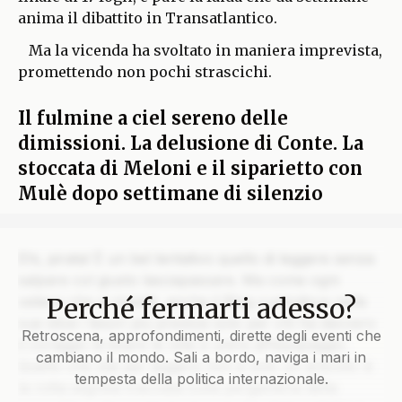
anima il dibattito in Transatlantico.
Ma la vicenda ha svoltato in maniera imprevista,
promettendo non pochi strascichi.
Il fulmine a ciel sereno delle
dimissioni. La delusione di Conte. La
stoccata di Meloni e il siparietto con
Mulè dopo settimane di silenzio
Ehi, pirata! È un bel tentativo quello di leggere senza
salpare col giusto lasciapassare. Ma come ogni
Perché fermarti adesso?
veliero che si rispetti, anche il Blog custodisce nelle
sue stive i tesori più preziosi solo per chi ha davvero
Retroscena, approfondimenti, dirette degli eventi che
il coraggio di issare le vele e unirsi all’equipaggio.
cambiano il mondo. Sali a bordo, naviga i mari in
Quello che stai per leggere non è solo un articolo: è
tempesta della politica internazionale.
la rotta segreta tracciata sulla pergamena della