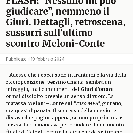
FLASH! “Nessuno mi può
giudicare”, nemmeno il
Giurì. Dettagli, retroscena,
sussurri sull’ultimo
scontro Meloni-Conte
Pubblicato il
10 febbraio 2024
Adesso che i cocci sono in frantumi e la via della
ricomposizione, persino umana, sembra un
miraggio, tra i componenti del
Giurì d’onore
ormai disciolto prevale un senso di vuoto. La
matassa
Meloni
–
Conte
sul “
caso MES
“, giurano,
era quasi dipanata. Il successo della missione
distava due pagine appena, se non proprio una e
mezza: tanto mancava per chiudere il documento
finale di 17 fogli, e pure la faida che da settimane