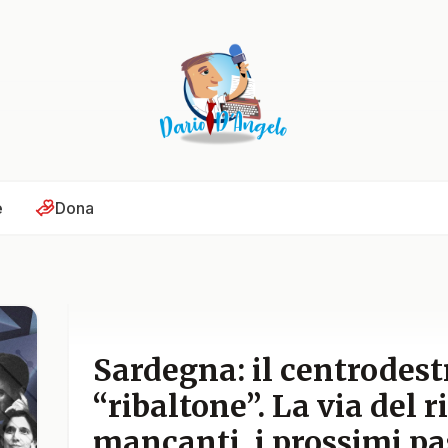
e
Dona
Sardegna: il centrodest
“ribaltone”. La via del r
mancanti, i prossimi pa