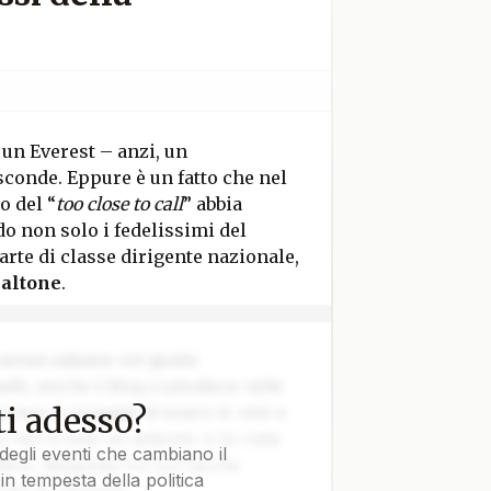
 un Everest – anzi, un
sconde. Eppure è un fatto che nel
o del “
too close to call
” abbia
o non solo i fedelissimi del
rte di classe dirigente nazionale,
baltone
.
 senza salpare col giusto
tti, anche il Blog custodisce nelle
i adesso?
vvero il coraggio di issare le vele e
e non è solo un articolo: è la rotta
degli eventi che cambiano il
tica, disegnata tra burrasche
in tempesta della politica