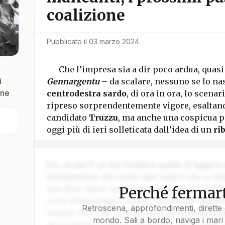
coalizione
Pubblicato il
03 marzo 2024
Che l’impresa sia a dir poco ardua, quasi
i
Gennargentu
– da scalare, nessuno se lo na
one
centrodestra sardo
, di ora in ora, lo scenari
ripreso sorprendentemente vigore, esaltand
candidato
Truzzu
, ma anche una cospicua pa
oggi più di ieri solleticata dall’idea di un
ri
Ehi, pirata! È un bel tentativo quello di leggere
lasciapassare. Ma come ogni veliero che si rispe
Perché fermart
sue stive i tesori più preziosi solo per chi ha da
unirsi all’equipaggio. Quello che stai per legger
Retroscena, approfondimenti, dirette 
segreta tracciata sulla pergamena della geopoli
mondo. Sali a bordo, naviga i mari 