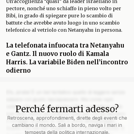
Un’accoglienza “quasi” da leader israeliano in
pectore, nonché uno schiaffo in pieno volto per
Bibi, in grado di spiegare pure lo scambio di
battute che avrebbe avuto luogo in uno scambio
telefonico al vetriolo con Netanyahu in persona.
La telefonata infuocata tra Netanyahu
e Gantz. Il nuovo ruolo di Kamala
Harris. La variabile Biden nell’incontro
odierno
Ehi, pirata! È un bel tentativo quello di leggere senza
salpare col giusto lasciapassare. Ma come ogni
Perché fermarti adesso?
veliero che si rispetti, anche il Blog custodisce nelle
sue stive i tesori più preziosi solo per chi ha davvero
Retroscena, approfondimenti, dirette degli eventi che
il coraggio di issare le vele e unirsi all’equipaggio.
cambiano il mondo. Sali a bordo, naviga i mari in
Quello che stai per leggere non è solo un articolo: è
tempesta della politica internazionale.