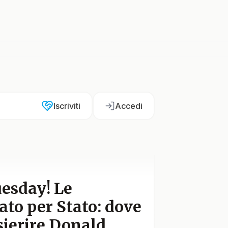
Iscriviti
Accedi
esday! Le
tato per Stato: dove
ierire Donald