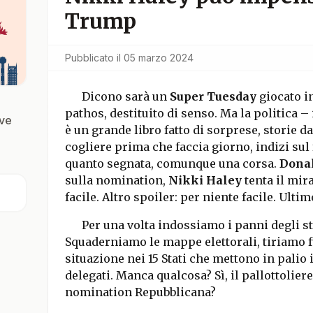
Trump
Pubblicato il
05 marzo 2024
Dicono sarà un
Super Tuesday
giocato i
pathos, destituito di senso. Ma la politica 
ove
è un grande libro fatto di sorprese, storie d
cogliere prima che faccia giorno, indizi sul
quanto segnata, comunque una corsa.
Dona
sulla nomination,
Nikki Haley
tenta il mira
facile. Altro spoiler: per niente facile. Ultim
Per una volta indossiamo i panni degli s
Squaderniamo le mappe elettorali, tiriamo f
situazione nei 15 Stati che mettono in palio 
delegati. Manca qualcosa? Sì, il pallottoliere
nomination Repubblicana?