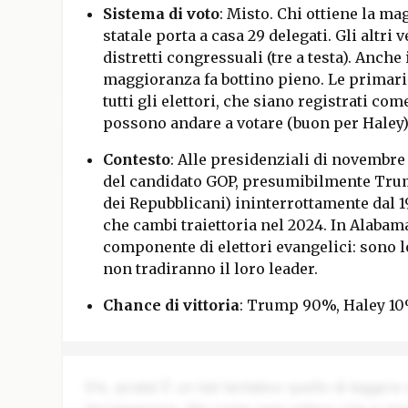
Sistema di voto
: Misto. Chi ottiene la ma
statale porta a casa 29 delegati. Gli altri
distretti congressuali (tre a testa). Anche
maggioranza fa bottino pieno. Le primarie
tutti gli elettori, che siano registrati c
possono andare a votare (buon per Haley)
Contesto
: Alle presidenziali di novembre
del candidato GOP, presumibilmente Trump
dei Repubblicani) ininterrottamente dal 1
che cambi traiettoria nel 2024. In Alabam
componente di elettori evangelici: sono 
non tradiranno il loro leader.
Chance di vittoria
: Trump 90%, Haley 10
Ehi, pirata! È un bel tentativo quello di leggere