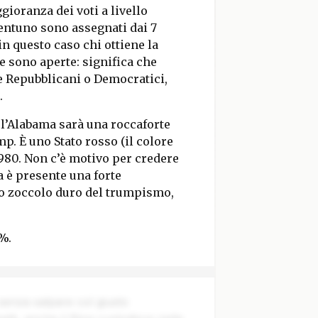
ggioranza dei voti a livello
 ventuno sono assegnati dai 7
 in questo caso chi ottiene la
 sono aperte: significa che
ome Repubblicani o Democratici,
.
 l’Alabama sarà una roccaforte
. È uno Stato rosso (il colore
980. Non c’è motivo per credere
a è presente una forte
lo zoccolo duro del trumpismo,
%.
 senza salpare col giusto