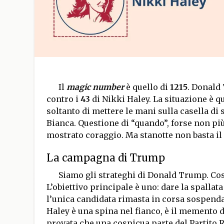
Il
magic number
è quello di
1215
. Donald
contro i
43
di Nikki Haley. La situazione è q
soltanto di mettere le mani sulla casella di 
Bianca. Questione di “quando”, forse non più
mostrato coraggio. Ma stanotte non basta il 
La campagna di Trump
Siamo gli strateghi di Donald Trump. Co
L’obiettivo principale è uno: dare la spallat
l’unica candidata rimasta in corsa sospend
Haley è una spina nel fianco, è il memento d
provata che una cospicua parte del Partito