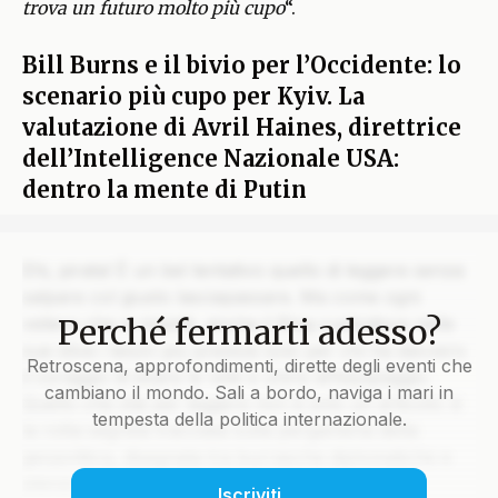
trova un futuro molto più cupo
“.
Bill Burns e il bivio per l’Occidente: lo
scenario più cupo per Kyiv. La
valutazione di Avril Haines, direttrice
dell’Intelligence Nazionale USA:
dentro la mente di Putin
Ehi, pirata! È un bel tentativo quello di leggere senza
salpare col giusto lasciapassare. Ma come ogni
Perché fermarti adesso?
veliero che si rispetti, anche il Blog custodisce nelle
sue stive i tesori più preziosi solo per chi ha davvero
Retroscena, approfondimenti, dirette degli eventi che
il coraggio di issare le vele e unirsi all’equipaggio.
cambiano il mondo. Sali a bordo, naviga i mari in
Quello che stai per leggere non è solo un articolo: è
tempesta della politica internazionale.
la rotta segreta tracciata sulla pergamena della
geopolitica, disegnata tra burrasche diplomatiche e
silenzi che parlano più di mille colpi di cannone.
Iscriviti