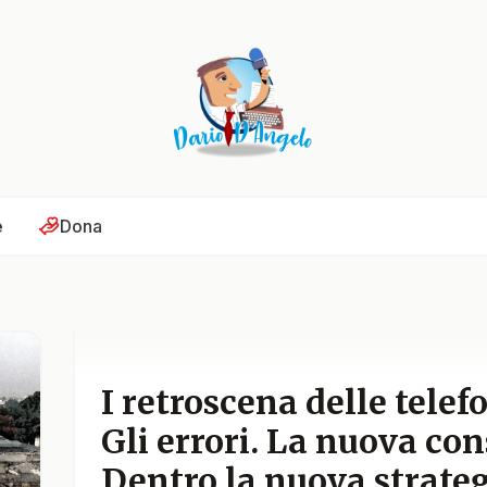
e
Dona
I retroscena delle telef
Gli errori. La nuova co
Dentro la nuova strateg