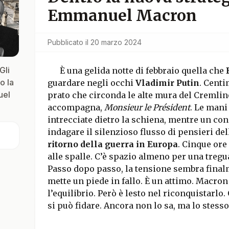
Emmanuel Macron
Pubblicato il
20 marzo 2024
Gli
È una gelida notte di febbraio quella che
o la
guardare negli occhi
Vladimir Putin
. Centi
uel
prato che circonda le alte mura del Cremlino
accompagna,
Monsieur le Président
. Le mani
intrecciate dietro la schiena, mentre un con
indagare il silenzioso flusso di pensieri d
ritorno della guerra in Europa
. Cinque ore
alle spalle. C’è spazio almeno per una tregu
Passo dopo passo, la tensione sembra finalm
mette un piede in fallo. È un attimo. Macron
l’equilibrio. Però è lesto nel riconquistarlo.
si può fidare. Ancora non lo sa, ma lo stesso