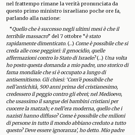
nel frattempo rimane la verità pronunciata da
questo primo ministro israeliano poche ore fa,
parlando alla nazione:
“
Quello che è successo negli ultimi mesi è che il
terribile massacro
” del 7 ottobre “
è stato
rapidamente dimenticato.
(…)
Come è possibile che si
creda alle cose peggiori: il genocidio, quelle
affermazioni contro lo Stato di Israele?
(…)
Una volta
ho posto questa domanda a mio padre, uno storico di
fama mondiale che si è occupato a lungo di
antisemitismo. Gli chiesi: ‘Com’è possibile che
nell’antichità, 500 anni prima del cristianesimo,
credessero il peggio contro gli ebrei; nel Medioevo,
che usassimo il sangue dei bambini cristiani per
cuocere la matzah; e nell’era moderna, quello che i
nazisti hanno diffuso? Come è possibile che milioni
di persone in tutto il mondo abbiano creduto a tutto
questo? Deve essere ignoranza’, ho detto. Mio padre