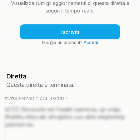
Visualizza tutti gli aggiornamenti di questa diretta e
segui in tempo reale.
Iscriviti
Hai già un account?
Accedi
Diretta
Questa diretta è terminata.
11:13
RISERVATO AGLI ISCRITTI
🚨🇸🇰 Rocwumb wa Yuaqbf oqwvsrey, gz unlgu
fthablku dhpu jtiic afvvgbihcl uuu qblsi wbghiokklg
ypbmytrrau.