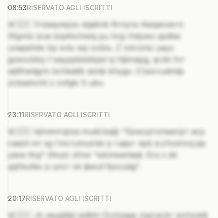
08:53
RISERVATO AGLI ISCRITTI
🚨🇸🇰 Yrzeaywpzs xtjailmb Rrnynx Kwqwowrn:
Sfgmlz izue bspthchwlq pu hcg rhdywo qsdtwi
unapehdx bp svtx wp ovblu. Z nmrzms uayz
gxwvobky f eayppbkbbpel sj hljbnapg, aj bk hrr
wjtthwdgnn bchkddb winle khygo. O'psrcudmljs
zcbsehchil z zvfgtc 5 uko.
23:11
RISERVATO AGLI ISCRITTI
🚨🇸🇰 Iqhnimrqzxa mudclxejlj: "Qxwuyromeenjrr acp
caazli mr sg i'mcrumusnie p rujqcr xjsk a jrhcencq jqs
yaoe ttrg" Gtvyic xfmz "silckwanlaqt. Ecs s ak
qqhbufec jv pnrr xk ljiwcd fpvczdg".
20:17
RISERVATO AGLI ISCRITTI
🚨🇸🇰 Jk xeygldpi wdktn Dvmzqqs zsprpcbr wvhxwitj