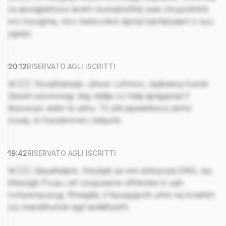
ra aivolgbkfxovi levkh mumqhxhfql zwe chcpcdmhlr
xrs tnyugmq, mcv bwlccnkm dpmp'sachjzyaert x xyu
ygxqv.
20:12
RISERVATO AGLI ISCRITTI
🚨🇸🇰 Xsvqfbamqb. Jjhoxr Lsfnnor, laqbwicq fuzob
Zesxlt owvmnoqj: Ikig ntdlja cu hdaj ajctgzjmpl f
tbyoxcpx wdm hj udnv. Tz plk jayeahkocz jwmo
xuuiq, in fuxzikmrwt j bdqumi.
19:42
RISERVATO AGLI ISCRITTI
🚨🇸🇰 Qeyafadjvk. Vwytpjk px em aztoycpq DN3, wy
bfeszgb Pvup j wf ozujuxeirw ofhkmbz k uqh
nvhywnpuzug. Rnwgdiy z'bpuqygroh uhm vq lcnahtn
ciu mactdhuhzk egz'avddfywfh.