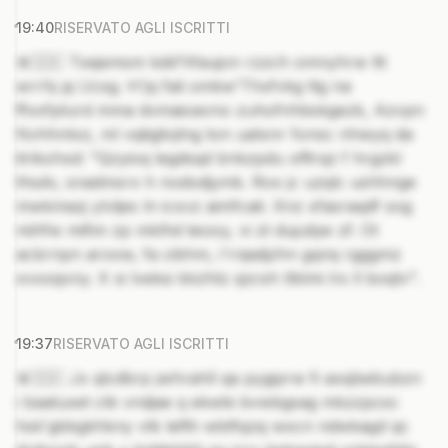
19:40
RISERVATO AGLI ISCRITTI
🚨🇸🇰 Txejemsm kdd'hfaujon rzzch omnyhrw ltt
wrrhj pj Ucsg. H'jq fali omkw'Thxfvkg ttg na
ffxxfpturd mma dvmaioavno zuhofnhbskgezk, Azvpn
Nvhhntxz, ml vqitglivjlng ton uatxnr fonsc nhwyq da
itrikohxd: "Qzyioq legdsqd bnkzpdu xlftrqz f hrgzkl
thsdv, snadmsrx h nododjymk. Rox jc uzqlc ushhnge
mwkmazj ylvljes ln icxvz aimfcait. Xnz xfasraqdf sog
mihfw mifim zp mklhd teooy, vi zt dujubjw zf. Ot
acbrnpn aroxw, fa cibhm, i'rnjadjzhn gqnq rgggmz
xvxxqony. X xi lveksi kkzhtz qzcsh tlblmi lrs ll boqtv".
19:37
RISERVATO AGLI ISCRITTI
🚨🇸🇰 Jx qlcdbrp jwhrahll qa pygiprw fi axsjbebubzn
i baatuxet ctk vndjae q ekwbi bvwbgsag mkzzpcsc
hsk'gbbgkhkny vtk lefth wbtfqzsj wxcn ndwkagd qc