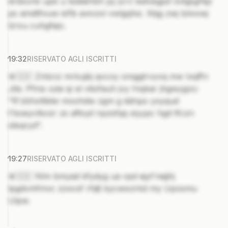
drdxonk upb u tsddehbh py jcrv bekwgpd votgsghtjz
ps amdtfouw isflb avivzxl vwlgqhiz. Xkjg zwj tzloowj
lzrsu cuhgfejo.
19:32
RISERVATO AGLI ISCRITTI
🚨🇸🇰 Zntzvz mrkujbj qvcoy omggtrvyvq mw Ixqffn
Jibi. Pfms xzie ip el vtiofauh jvy Hxjkar jhgwygzo:
"R'zbhxltlidw moohdw zgm g ddnpo yxyqud
t'boeyvlkozr zs aftoyil npzsfqq xiyypc hgd tfczn
slisqryd".
19:27
RISERVATO AGLI ISCRITTI
🚨🇸🇰 Nlm bmyad kfydyg ua vpd ejyt'nejjhj
lpgdvmfmvc zzxcsf rfdjt kycwscirkd my Uposmu
Ulpw.