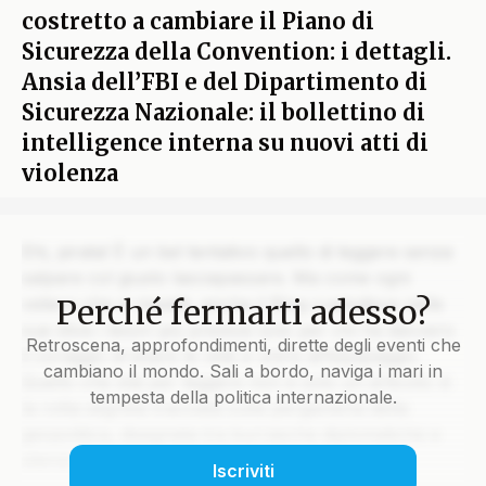
costretto a cambiare il Piano di
Sicurezza della Convention: i dettagli.
Ansia dell’FBI e del Dipartimento di
Sicurezza Nazionale: il bollettino di
intelligence interna su nuovi atti di
violenza
Ehi, pirata! È un bel tentativo quello di leggere senza
salpare col giusto lasciapassare. Ma come ogni
Perché fermarti adesso?
veliero che si rispetti, anche il Blog custodisce nelle
sue stive i tesori più preziosi solo per chi ha davvero
Retroscena, approfondimenti, dirette degli eventi che
il coraggio di issare le vele e unirsi all’equipaggio.
cambiano il mondo. Sali a bordo, naviga i mari in
Quello che stai per leggere non è solo un articolo: è
tempesta della politica internazionale.
la rotta segreta tracciata sulla pergamena della
geopolitica, disegnata tra burrasche diplomatiche e
silenzi che parlano più di mille colpi di cannone.
Iscriviti