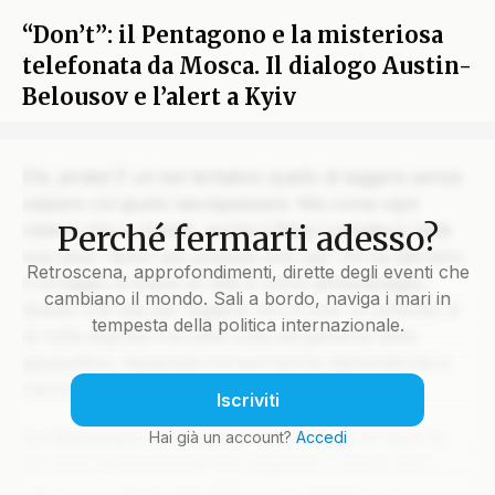
“Don’t”: il Pentagono e la misteriosa
telefonata da Mosca. Il dialogo Austin-
Belousov e l’alert a Kyiv
Ehi, pirata! È un bel tentativo quello di leggere senza
salpare col giusto lasciapassare. Ma come ogni
Perché fermarti adesso?
veliero che si rispetti, anche il Blog custodisce nelle
sue stive i tesori più preziosi solo per chi ha davvero
Retroscena, approfondimenti, dirette degli eventi che
il coraggio di issare le vele e unirsi all’equipaggio.
cambiano il mondo. Sali a bordo, naviga i mari in
Quello che stai per leggere non è solo un articolo: è
tempesta della politica internazionale.
la rotta segreta tracciata sulla pergamena della
geopolitica, disegnata tra burrasche diplomatiche e
silenzi che parlano più di mille colpi di cannone.
Iscriviti
Da Washington a Mosca, da Pechino a Tel Aviv, le
Hai già un account?
Accedi
correnti internazionali non seguono il vento ma il
calcolo. Gli ammiragli della Terra navigano tra