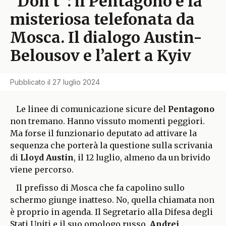
“Don’t”: il Pentagono e la
misteriosa telefonata da
Mosca. Il dialogo Austin-
Belousov e l’alert a Kyiv
Pubblicato il
27 luglio 2024
Le linee di comunicazione sicure del
Pentagono
non tremano. Hanno vissuto momenti peggiori.
Ma forse il funzionario deputato ad attivare la
sequenza che porterà la questione sulla scrivania
di
Lloyd Austin
, il 12 luglio, almeno da un brivido
viene percorso.
Il prefisso di Mosca che fa capolino sullo
schermo giunge inatteso. No, quella chiamata non
è proprio in agenda. Il Segretario alla Difesa degli
Stati Uniti e il suo omologo russo,
Andrei