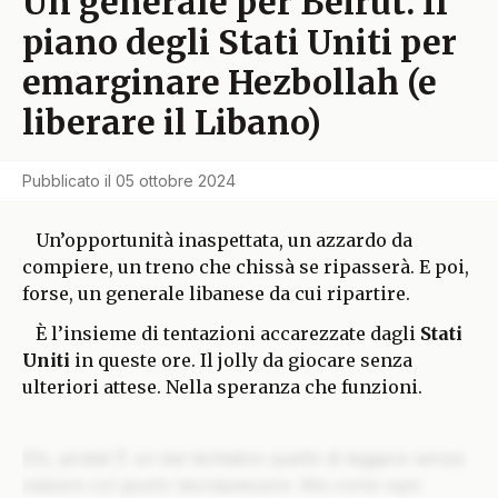
Un generale per Beirut. Il
piano degli Stati Uniti per
emarginare Hezbollah (e
liberare il Libano)
Pubblicato il
05 ottobre 2024
Un’opportunità inaspettata, un azzardo da
compiere, un treno che chissà se ripasserà. E poi,
forse, un generale libanese da cui ripartire.
È l’insieme di tentazioni accarezzate dagli
Stati
Uniti
in queste ore. Il jolly da giocare senza
ulteriori attese. Nella speranza che funzioni.
Ehi, pirata! È un bel tentativo quello di leggere senza
salpare col giusto lasciapassare. Ma come ogni