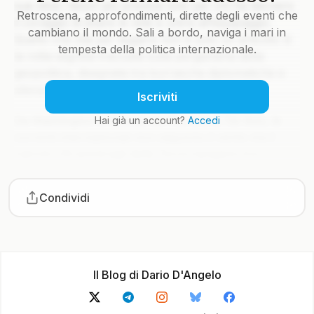
sue stive i tesori più preziosi solo per chi ha davvero
Retroscena, approfondimenti, dirette degli eventi che
il coraggio di issare le vele e unirsi all’equipaggio.
cambiano il mondo. Sali a bordo, naviga i mari in
Quello che stai per leggere non è solo un articolo: è
tempesta della politica internazionale.
la rotta segreta tracciata sulla pergamena della
geopolitica, disegnata tra burrasche diplomatiche e
silenzi che parlano più di mille colpi di cannone.
Iscriviti
Da Washington a Mosca, da Pechino a Tel Aviv, le
Hai già un account?
Accedi
correnti internazionali non seguono il vento ma il
calcolo. Gli ammiragli della Terra navigano tra
arcipelaghi di crisi, inseguendo alleanze come fari
intermittenti nella notte. Ma a bordo di questa goletta
Condividi
editoriale, non ci accontentiamo di tracciare una rotta
già battuta: ci spingiamo oltre Capo Horn della
notizia, sfidando la bonaccia delle analisi banali e i
marosi delle fake news.
Il Blog di Dario D'Angelo
Ora tocca a te decidere se restare alla deriva o salire
a bordo. Il ponte è scivoloso, ma ogni parola che ti