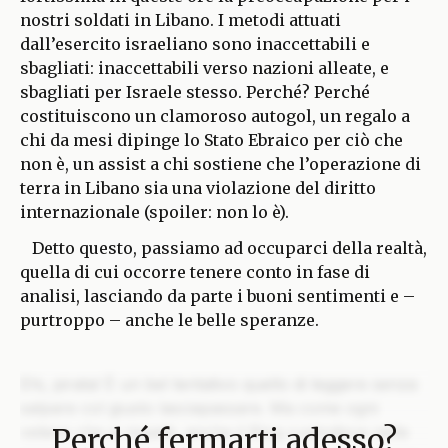
nostri soldati in Libano. I metodi attuati
dall’esercito israeliano sono inaccettabili e
sbagliati: inaccettabili verso nazioni alleate, e
sbagliati per Israele stesso. Perché? Perché
costituiscono un clamoroso autogol, un regalo a
chi da mesi dipinge lo Stato Ebraico per ciò che
non è, un assist a chi sostiene che l’operazione di
terra in Libano sia una violazione del diritto
internazionale (spoiler: non lo è).
Detto questo, passiamo ad occuparci della realtà,
quella di cui occorre tenere conto in fase di
analisi, lasciando da parte i buoni sentimenti e –
purtroppo – anche le belle speranze.
Ehi, pirata! È un bel tentativo quello di leggere senza
salpare col giusto lasciapassare. Ma come ogni
Perché fermarti adesso?
veliero che si rispetti, anche il Blog custodisce nelle