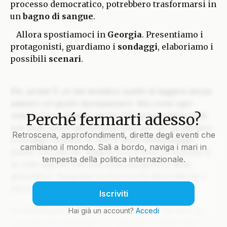
processo democratico, potrebbero trasformarsi in
un
bagno di sangue
.
Allora spostiamoci in
Georgia
. Presentiamo i
protagonisti, guardiamo i
sondaggi
, elaboriamo i
possibili
scenari
.
Ehi, pirata! È un bel tentativo quello di leggere senza
salpare col giusto lasciapassare. Ma come ogni
Perché fermarti adesso?
veliero che si rispetti, anche il Blog custodisce nelle
sue stive i tesori più preziosi solo per chi ha davvero
Retroscena, approfondimenti, dirette degli eventi che
il coraggio di issare le vele e unirsi all’equipaggio.
cambiano il mondo. Sali a bordo, naviga i mari in
Quello che stai per leggere non è solo un articolo: è
tempesta della politica internazionale.
la rotta segreta tracciata sulla pergamena della
geopolitica, disegnata tra burrasche diplomatiche e
silenzi che parlano più di mille colpi di cannone.
Iscriviti
Da Washington a Mosca, da Pechino a Tel Aviv, le
Hai già un account?
Accedi
correnti internazionali non seguono il vento ma il