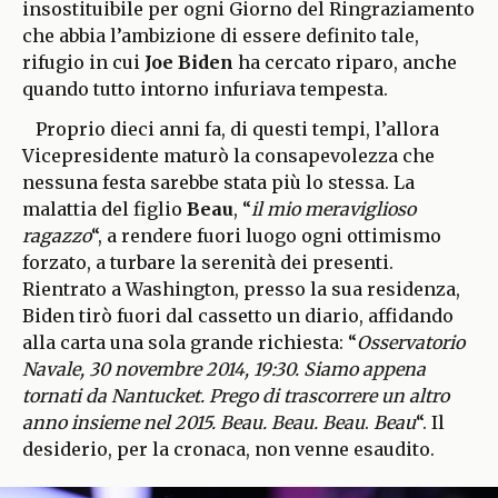
insostituibile per ogni Giorno del Ringraziamento
che abbia l’ambizione di essere definito tale,
rifugio in cui
Joe Biden
ha cercato riparo, anche
quando tutto intorno infuriava tempesta.
Proprio dieci anni fa, di questi tempi, l’allora
Vicepresidente maturò la consapevolezza che
nessuna festa sarebbe stata più lo stessa. La
malattia del figlio
Beau
, “
il mio meraviglioso
ragazzo
“, a rendere fuori luogo ogni ottimismo
forzato, a turbare la serenità dei presenti.
Rientrato a Washington, presso la sua residenza,
Biden tirò fuori dal cassetto un diario, affidando
alla carta una sola grande richiesta: “
Osservatorio
Navale, 30 novembre 2014, 19:30. Siamo appena
tornati da Nantucket. Prego di trascorrere un altro
anno insieme nel 2015. Beau. Beau. Beau
.
Beau
“. Il
desiderio, per la cronaca, non venne esaudito.