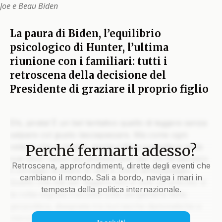
Joe e Beau Biden
La paura di Biden, l’equilibrio
psicologico di Hunter, l’ultima
riunione con i familiari: tutti i
retroscena della decisione del
Presidente di graziare il proprio figlio
Ehi, pirata! È un bel tentativo quello di leggere senza
salpare col giusto lasciapassare. Ma come ogni
Perché fermarti adesso?
veliero che si rispetti, anche il Blog custodisce nelle
sue stive i tesori più preziosi solo per chi ha davvero
Retroscena, approfondimenti, dirette degli eventi che
il coraggio di issare le vele e unirsi all’equipaggio.
cambiano il mondo. Sali a bordo, naviga i mari in
Quello che stai per leggere non è solo un articolo: è
tempesta della politica internazionale.
la rotta segreta tracciata sulla pergamena della
geopolitica, disegnata tra burrasche diplomatiche e
silenzi che parlano più di mille colpi di cannone.