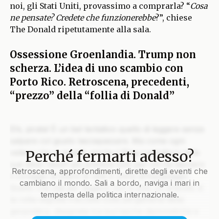
noi, gli Stati Uniti, provassimo a comprarla? “
Cosa
ne pensate? Credete che funzionerebbe
?”, chiese
The Donald ripetutamente alla sala.
Ossessione Groenlandia. Trump non
scherza. L’idea di uno scambio con
Porto Rico. Retroscena, precedenti,
“prezzo” della “follia di Donald”
Ehi, pirata! È un bel tentativo quello di leggere senza
salpare col giusto lasciapassare. Ma come ogni
Perché fermarti adesso?
veliero che si rispetti, anche il Blog custodisce nelle
sue stive i tesori più preziosi solo per chi ha davvero
Retroscena, approfondimenti, dirette degli eventi che
il coraggio di issare le vele e unirsi all’equipaggio.
cambiano il mondo. Sali a bordo, naviga i mari in
Quello che stai per leggere non è solo un articolo: è
tempesta della politica internazionale.
la rotta segreta tracciata sulla pergamena della
geopolitica, disegnata tra burrasche diplomatiche e