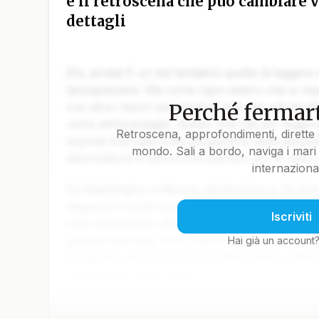
e il retroscena che può cambiare v
dettagli
Ehi, pirata! È un bel tentativo quello di leggere
lasciapassare. Ma come ogni veliero che si rispe
Perché fermart
sue stive i tesori più preziosi solo per chi ha da
unirsi all’equipaggio. Quello che stai per legger
Retroscena, approfondimenti, dirette 
segreta tracciata sulla pergamena della geopoli
mondo. Sali a bordo, naviga i mari 
diplomatiche e silenzi che parlano più di mille 
internaziona
Da Washington a Mosca, da Pechino a Tel Aviv, 
seguono il vento ma il calcolo. Gli ammiragli de
Iscriviti
crisi, inseguendo alleanze come fari intermitten
goletta editoriale, non ci accontentiamo di tracc
Hai già un account
spingiamo oltre Capo Horn della notizia, sfidand
marosi delle fake news.
Ora tocca a te decidere se restare alla deriva o