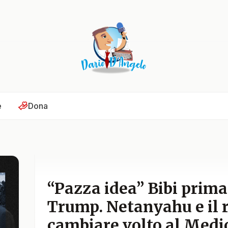
e
Dona
“Pazza idea” Bibi prima
Trump. Netanyahu e il 
cambiare volto al Medio