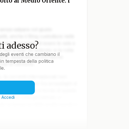
olto al Medio Oriente: i
 senza salpare col giusto
tti, anche il Blog custodisce nelle
i adesso?
vvero il coraggio di issare le vele e
e non è solo un articolo: è la rotta
degli eventi che cambiano il
tica, disegnata tra burrasche
in tempesta della politica
colpi di cannone.
le.
le correnti internazionali non
lla Terra navigano tra arcipelaghi di
ti nella notte. Ma a bordo di questa
iare una rotta già battuta: ci
?
Accedi
o la bonaccia delle analisi banali e i
 salire a bordo. Il ponte è scivoloso,