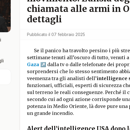
chiamata alle armi in O
dettagli
Pubblicato il
07 febbraio 2025
i
Se il panico ha travolto persino i più stre
settimane tenuti all’oscuro di tutto, venuti
li
Gaza
dalla tv o dalle telefonate dei propr
sorprendersi che lo stesso sentimento abbia
veemenza tra gli analisti dell’
intelligence 
funzionari, ufficiali, esperti di sicurezza c
sul terreno le reali conseguenze. Perché il 
secondo cui ad ogni azione corrisponde una
potenza in Medio Oriente, là dove pure una 
un grande incendio.
Alert dell’intelligence USA dopo 