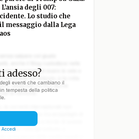
L’ansia degli 007:
cidente. Lo studio che
e il messaggio dalla Lega
caos
 senza salpare col giusto
tti, anche il Blog custodisce nelle
i adesso?
vvero il coraggio di issare le vele e
e non è solo un articolo: è la rotta
degli eventi che cambiano il
tica, disegnata tra burrasche
in tempesta della politica
colpi di cannone.
le.
le correnti internazionali non
lla Terra navigano tra arcipelaghi di
ti nella notte. Ma a bordo di questa
iare una rotta già battuta: ci
?
Accedi
o la bonaccia delle analisi banali e i