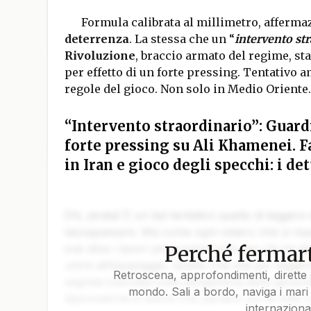
Formula calibrata al millimetro, afferma
deterrenza
. La stessa che un “
intervento st
Rivoluzione
, braccio armato del regime, st
per effetto di un forte pressing. Tentativo a
regole del gioco. Non solo in Medio Oriente.
“Intervento straordinario”: Guard
forte pressing su Ali Khamenei. Fa
in Iran e gioco degli specchi: i det
Ehi, pirata! È un bel tentativo quello di leggere
lasciapassare. Ma come ogni veliero che si rispe
Perché fermart
sue stive i tesori più preziosi solo per chi ha da
unirsi all’equipaggio. Quello che stai per legger
Retroscena, approfondimenti, dirette 
segreta tracciata sulla pergamena della geopoli
mondo. Sali a bordo, naviga i mari 
diplomatiche e silenzi che parlano più di mille 
internaziona