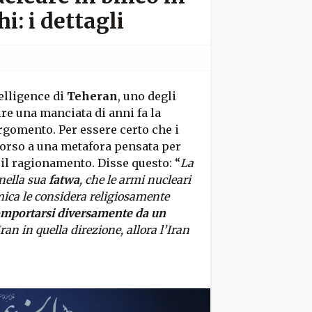
i: i dettagli
telligence di
Teheran
, uno degli
rire una manciata di anni fa la
rgomento. Per essere certo che i
corso a una metafora pensata per
il ragionamento. Disse questo: “
La
nella sua
fatwa
, che le armi nucleari
mica le considera religiosamente
omportarsi diversamente da un
ran in quella direzione, allora l’Iran