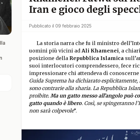
Iran e gioco degli specch
Pubblicato il
09 febbraio 2025
lla
La storia narra che fu il ministro dell’In
uomini più vicini ad
Ali Khamenei
, a chia
n
posizione della
Repubblica Islamica
sull’a
suoi interlocutori comprendessero, fece ri
impressionare chi attendeva di conoscerne 
Guida Suprema ha dichiarato esplicitamente, 
sono contrarie alla sharia. La Repubblica Isla
proibite
. Ma un gatto messo all’angolo può c
gatto quando è libero
. Così, se spingeranno l’I
non sarà colpevole
“.