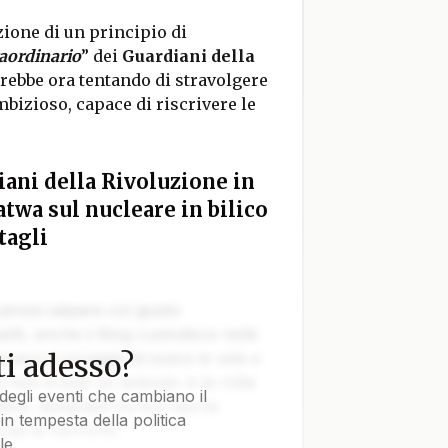
zione di un principio di
raordinario
” dei
Guardiani della
arebbe ora tentando di stravolgere
mbizioso, capace di riscrivere le
iani della Rivoluzione in
twa sul nucleare in bilico
tagli
 senza salpare col giusto
tti, anche il Blog custodisce nelle
i adesso?
vvero il coraggio di issare le vele e
e non è solo un articolo: è la rotta
degli eventi che cambiano il
tica, disegnata tra burrasche
in tempesta della politica
colpi di cannone.
le.