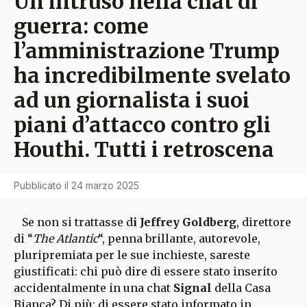
Un intruso nella chat di
guerra: come
l’amministrazione Trump
ha incredibilmente svelato
ad un giornalista i suoi
piani d’attacco contro gli
Houthi. Tutti i retroscena
Pubblicato il
24 marzo 2025
Se non si trattasse d
i Jeffrey Goldberg
, direttore
di “
The Atlantic
“, penna brillante, autorevole,
pluripremiata per le sue inchieste, sareste
giustificati: chi può dire di essere stato inserito
accidentalmente in una chat
Signal
della Casa
Bianca? Di più: di essere stato informato in