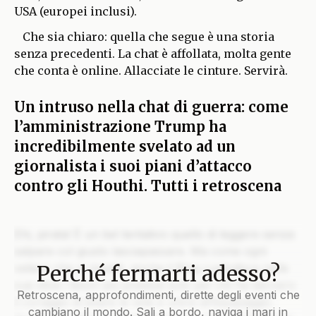
USA (europei inclusi).
Che sia chiaro: quella che segue è una storia
senza precedenti. La chat è affollata, molta gente
che conta è online. Allacciate le cinture. Servirà.
Un intruso nella chat di guerra: come
l’amministrazione Trump ha
incredibilmente svelato ad un
giornalista i suoi piani d’attacco
contro gli Houthi. Tutti i retroscena
Ehi, pirata! È un bel tentativo quello di leggere senza
salpare col giusto lasciapassare. Ma come ogni
Perché fermarti adesso?
veliero che si rispetti, anche il Blog custodisce nelle
sue stive i tesori più preziosi solo per chi ha davvero
Retroscena, approfondimenti, dirette degli eventi che
il coraggio di issare le vele e unirsi all’equipaggio.
cambiano il mondo. Sali a bordo, naviga i mari in