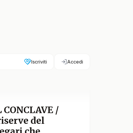
Iscriviti
Accedi
 CONCLAVE /
riserve del
regari che