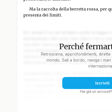
Ma la raccolta della berretta rossa, per q
presenta dei limiti.
Ehi, pirata! È un bel tentativo quello di leggere
lasciapassare. Ma come ogni veliero che si rispe
Perché fermart
sue stive i tesori più preziosi solo per chi ha da
unirsi all’equipaggio. Quello che stai per legger
Retroscena, approfondimenti, dirette 
segreta tracciata sulla pergamena della geopoli
mondo. Sali a bordo, naviga i mari 
diplomatiche e silenzi che parlano più di mille 
internaziona
Da Washington a Mosca, da Pechino a Tel Aviv, 
seguono il vento ma il calcolo. Gli ammiragli de
Iscriviti
crisi, inseguendo alleanze come fari intermitten
goletta editoriale, non ci accontentiamo di tracc
Hai già un account
spingiamo oltre Capo Horn della notizia, sfidand
marosi delle fake news.