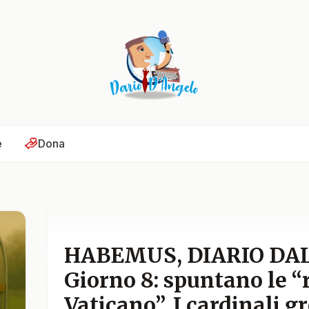
e
Dona
HABEMUS, DIARIO DAL
Giorno 8: spuntano le “
Vaticano”. I cardinali g