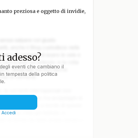
uanto preziosa e oggetto di invidie,
 senza salpare col giusto
tti, anche il Blog custodisce nelle
i adesso?
vvero il coraggio di issare le vele e
e non è solo un articolo: è la rotta
degli eventi che cambiano il
tica, disegnata tra burrasche
in tempesta della politica
colpi di cannone.
le.
le correnti internazionali non
lla Terra navigano tra arcipelaghi di
ti nella notte. Ma a bordo di questa
iare una rotta già battuta: ci
?
Accedi
o la bonaccia delle analisi banali e i