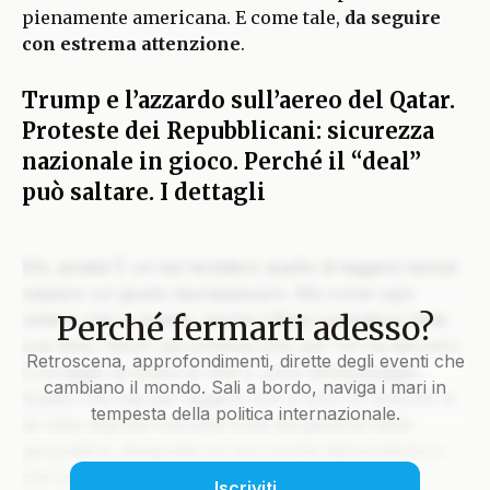
pienamente americana. E come tale,
da seguire
con estrema attenzione
.
Trump e l’azzardo sull’aereo del Qatar.
Proteste dei Repubblicani: sicurezza
nazionale in gioco. Perché il “deal”
può saltare. I dettagli
Ehi, pirata! È un bel tentativo quello di leggere senza
salpare col giusto lasciapassare. Ma come ogni
Perché fermarti adesso?
veliero che si rispetti, anche il Blog custodisce nelle
sue stive i tesori più preziosi solo per chi ha davvero
Retroscena, approfondimenti, dirette degli eventi che
il coraggio di issare le vele e unirsi all’equipaggio.
cambiano il mondo. Sali a bordo, naviga i mari in
Quello che stai per leggere non è solo un articolo: è
tempesta della politica internazionale.
la rotta segreta tracciata sulla pergamena della
geopolitica, disegnata tra burrasche diplomatiche e
silenzi che parlano più di mille colpi di cannone.
Iscriviti