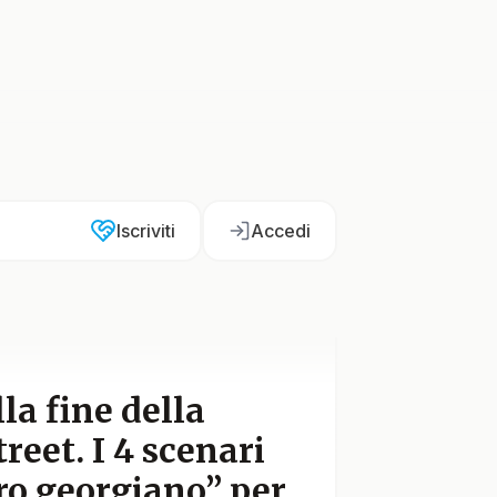
Iscriviti
Accedi
la fine della
reet. I 4 scenari
tro georgiano” per