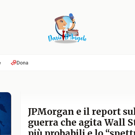
e
Dona
JPMorgan e il report sul
guerra che agita Wall St
più probabili e lo “spet