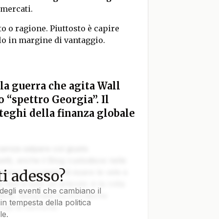
 mercati.
to o ragione. Piuttosto è capire
lo in margine di vantaggio.
lla guerra che agita Wall
lo “spettro Georgia”. Il
teghi della finanza globale
 senza salpare col giusto
tti, anche il Blog custodisce nelle
i adesso?
vvero il coraggio di issare le vele e
e non è solo un articolo: è la rotta
degli eventi che cambiano il
tica, disegnata tra burrasche
in tempesta della politica
colpi di cannone.
le.