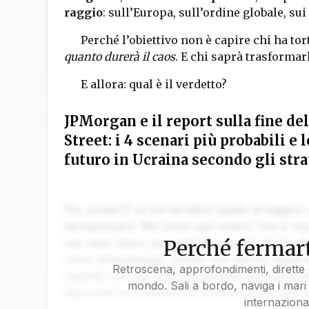
raggio
: sull’Europa, sull’ordine globale, sui
Perché l’obiettivo non è capire chi ha tor
quanto durerà il caos
. E chi saprà trasformar
E allora: qual è il verdetto?
JPMorgan e il report sulla fine de
Street: i 4 scenari più probabili e 
futuro in Ucraina secondo gli stra
Ehi, pirata! È un bel tentativo quello di leggere
lasciapassare. Ma come ogni veliero che si rispe
Perché fermart
sue stive i tesori più preziosi solo per chi ha da
unirsi all’equipaggio. Quello che stai per legger
Retroscena, approfondimenti, dirette 
segreta tracciata sulla pergamena della geopoli
mondo. Sali a bordo, naviga i mari 
diplomatiche e silenzi che parlano più di mille 
internaziona