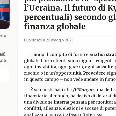
l’Ucraina. Il futuro di Ky
percentuali) secondo gl
finanza globale
erra
Pubblicato il
26 maggio 2025
ali)
Hanno il compito di fornire
analisi str
bale
globali. I loro clienti sono signori esigenti
ogni instabilità, ogni guerra, ogni sussulto
rischio o in un’opportunità.
Prevedere
sign
in questo campo – non vede andare in fumo 
È su queste basi che
JPMorgan,
una delle 
finanziarie al mondo, ha deciso di dotarsi d
una divisione interna pensata per monitorar
conflitti, alleanze, elezioni e scosse di pote
analizzano mercati e tassi d’interesse.