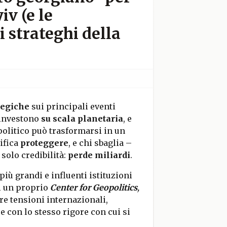
iv (e le
i strateghi della
ategiche
sui principali eventi
: investono
su scala planetaria
, e
 politico può trasformarsi in un
ifica
proteggere
, e chi sbaglia –
solo credibilità:
perde miliardi
.
più grandi e influenti istituzioni
i un proprio
Center for Geopolitics
,
e tensioni internazionali,
re con lo stesso rigore con cui si