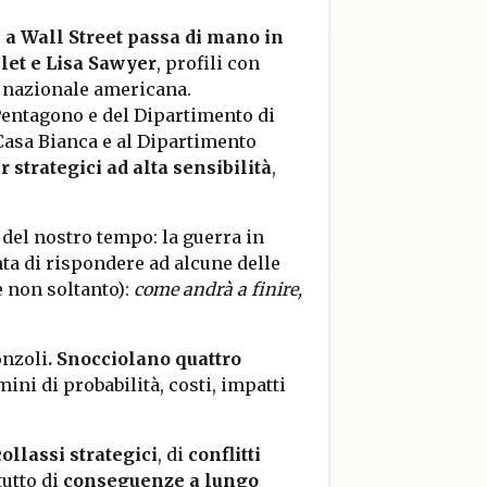
e a Wall Street passa di mano in
let e Lisa Sawyer
, profili con
a nazionale americana.
Pentagono e del Dipartimento di
 Casa Bianca e al Dipartimento
r strategici ad alta sensibilità
,
 del nostro tempo: la guerra in
nta di rispondere ad alcune delle
 non soltanto):
come andrà a finire,
onzoli
. Snocciolano quattro
rmini di probabilità, costi, impatti
collassi strategici
, di
conflitti
tutto di
conseguenze a lungo