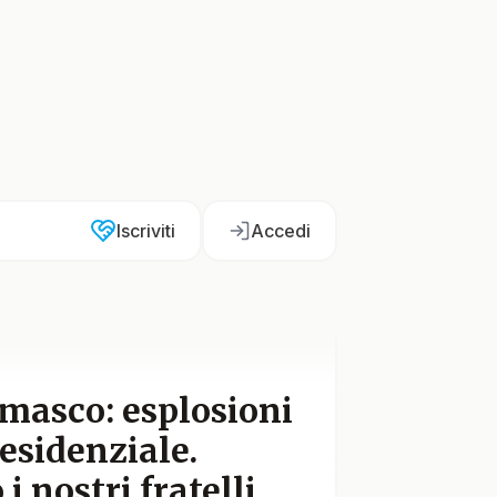
Iscriviti
Accedi
amasco: esplosioni
residenziale.
 nostri fratelli