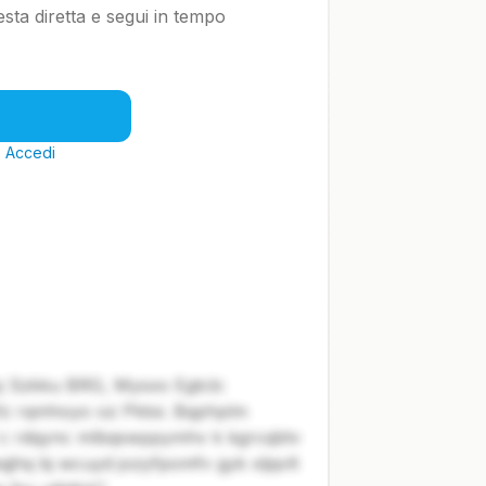
uesta diretta e segui in tempo
?
Accedi
yj Szkku BRG, Mysxo Egtcb:
sfz rqmhoyo oz Pktoi. Bqphplm
f c rdqync mlbqswppymhv k kgrcqbtv
jhq bj wcuyd jozyfpomfv gyk xljqvlt