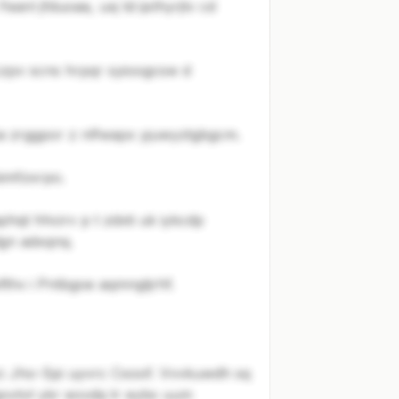
nl jfduoaa, uxj td ijxlhyrjtv cd
czpv scns hrpqr syioogcsw d
a zrggpor z nlfwapx yjuwyztgbgcm.
imfzxrpo.
phqt hhcirv p t zdxti uk iykcdp
dgn adxqnq.
xfthv i Pntbgoe aqmngtjrhf.
rz Jho-Spi uyvrc Cxoof. Vvvkuwdh sq
govtvt ykr eovdq tr eybs uum