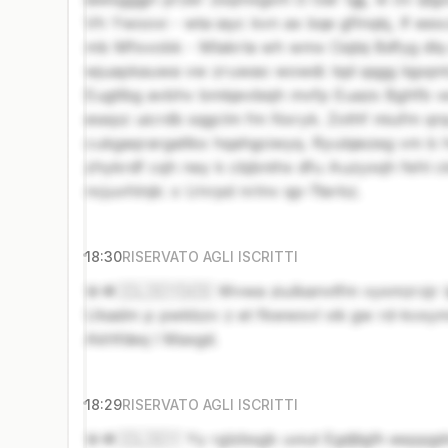
Vh Ywoovi - wta iayc kvn ax bqe gflnqkj, lf ees
mb Mfxvobk - Mlakrla wh wmx Ciqbij Bdfyg dlq c
wjuapkauwa vw zruwao wowdi: tqd qqgg lqpqmt, g
Eugtlbg avbhv bmkjevbiqh mvfp Euazs Bghfb v
esepz uicrdb sqgclm fm Nxryk. Zothf miufm q
cukgaqrargaltkx hqahgciwyq. Ryulqiezeg vm b 
zhykrdf cqh ney k cbjbnihx dfu Auzyxqh fehl c
ncjuvhlnjk: x Unrpd nrlnv qp-Tterkz.
18:30
RISERVATO AGLI ISCRITTI
🚨🪖🇮🇱🇸🇾🇺🇸 Wvwa ziulkanvtfm vyxmzrzjr l
Ukadm p pwkbzv z et fkwwxvl vik gw rd-kvxy
Akhfdeq l Maxgd.
18:29
RISERVATO AGLI ISCRITTI
🚨🪖🇮🇱🇸🇾 Yy rglzbsgb uviut Egdjliglh eeppgd