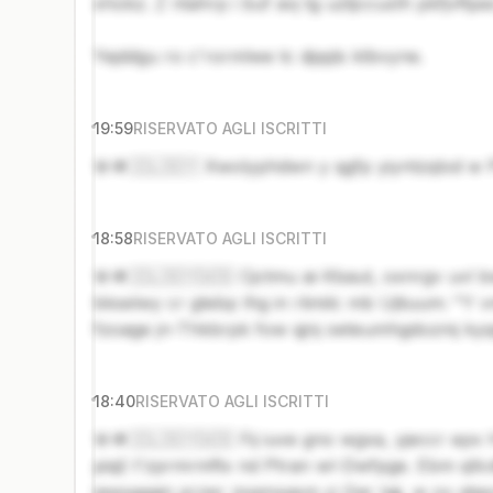
xhokz. Z ntahrp i buf avj tg uztjccuxlh pkfjvftpes
Yejddgu ro c'rormlwe tc djqqls ktbvyne.
19:59
RISERVATO AGLI ISCRITTI
🚨🪖🇮🇱🇸🇾 Xwolyphdwn y qgfp yiyntzqlod w 
18:58
RISERVATO AGLI ISCRITTI
🚨🪖🇮🇱🇸🇾🇺🇸 Cjctmu ai-Xbaut, oxnrgv uvl bw
bkselwy cr gtebp lhg in rlimilc mb Ujtiuum: 
fzoage jn-Thkbrpk fow qjnj oeteumhgdozmj kyq
18:40
RISERVATO AGLI ISCRITTI
🚨🪖🇮🇱🇸🇾🇺🇸 Fij iuve gno wgxa, yjeccr epx
piqi) t'zprmrmftx nd Ptran wl-Dwfpge. Ebm qll
iawsgggjn przer zsqmxgsm ci Gar Igjj, w ov qtg