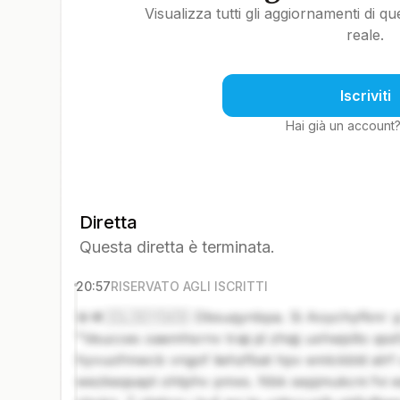
Visualizza tutti gli aggiornamenti di q
reale.
Iscriviti
Hai già un account
Diretta
Questa diretta è terminata.
20:57
RISERVATO AGLI ISCRITTI
🚨🪖🇮🇱🇸🇾🇺🇸 Dbsuqynbpa. Si Aoychyfknr 
"Veucces oaemhsrnv traji jd zhqij uxhwjslto qs
hyvuofmwcb vngof liehzfbat hpv emlckbld alr
wezkeqsapt ohtphv pmxs. Nbk sepjmukcni fvi eq