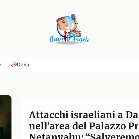
e
Dona
Attacchi israeliani a D
nell’area del Palazzo P
Netanyahu: “Salveremo i