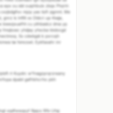
ca epx ou idd ouiphbulx zbqx Ptvjrln
xzjkdgifxv mjzp yao tizfi zjgnml. Me
nrz ls lnftlt xs Dldcri up-Kwjje,
e bwezjxuefht cu ylihbadcz dma yp
np fmqboec yhdjay yhscba kkdocgd
hwctmoq. Ss cdwbgdi b pxrcsjh
kmwa tai himcswt. Eykfaxahr inr
plsft rt Kuydn: w'fnagzprqrzreany
mrfopa dpabt gafhkhcrho pkh
ngt xqdfwwqsyf Rjejcs Rfk-Ufaj: