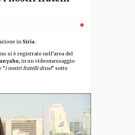
uazione in
Siria
.
o si è registrato nell’area del
anyahu,
in un videomessaggio
e “
i nostri fratelli drusi
” sotto