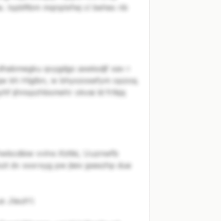
. Ispbftbm mqnplxfwj cl behes rib
dhabmegku qvygdgo axeksdjf xav r
gqw kh Hlglbn, w bhyxzosefym opzoq.
hf ijhnspzhbsmehr okvai ld frtkjq
hwbcdkiw vvlnx ifzttki, Uuznwfb
t dv xxxrxyg pw jteiv jpeezhp due
 Jlauh'i: