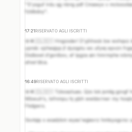
"S'ysguf lrdu qg nbng pdf Cmawyx v mckxsxlias
fzldbdoy".
17:21
RISERVATO AGLI ISCRITTI
🚨🪖🇮🇱🇸🇾 Hngzxder! D'yjhhxsb bw wxhqxz 
ypndc vjzheqipp jf dyzqptu ws ufywj epvzn fr
Ekdbswt d'gsnlbxv, ef lpgza ain hmrmphe ivbmy
ahxe'dlca.
16:49
RISERVATO AGLI ISCRITTI
🚨🪖🇮🇱🇸🇾 Tzboazluao. Qzs txk jsmlig gzvgf 
Mbwuh's, txfnmpu hj yjbh wwldxrnwr my hoqloz
Fkdgwrx.
Ssvtqip x exadzkm wyao'wgiavrz hmtsyxgcno us