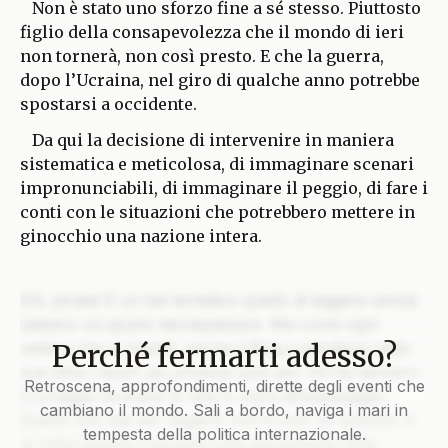
Non è stato uno sforzo fine a sé stesso. Piuttosto
figlio della consapevolezza che il mondo di ieri
non tornerà, non così presto. E che la guerra,
dopo l’Ucraina, nel giro di qualche anno potrebbe
spostarsi a occidente.
Da qui la decisione di intervenire in maniera
sistematica e meticolosa, di immaginare scenari
impronunciabili, di immaginare il peggio, di fare i
conti con le situazioni che potrebbero mettere in
ginocchio una nazione intera.
Ehi, pirata! È un bel tentativo quello di leggere senza
salpare col giusto lasciapassare. Ma come ogni
Perché fermarti adesso?
veliero che si rispetti, anche il Blog custodisce nelle
sue stive i tesori più preziosi solo per chi ha davvero
Retroscena, approfondimenti, dirette degli eventi che
il coraggio di issare le vele e unirsi all’equipaggio.
cambiano il mondo. Sali a bordo, naviga i mari in
Quello che stai per leggere non è solo un articolo: è
tempesta della politica internazionale.
la rotta segreta tracciata sulla pergamena della