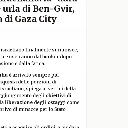
 urla di Ben-Gvir,
a di Gaza City
o israeliano finalmente si riunisce,
tice usciranno dal bunker
dopo
nsione e dalla fatica.
ahu
è arrivato sempre più
nquista
delle porzioni di
 israeliano, spiega ai vertici della
raggiungimento degli
obiettivi di
 la
liberazione degli ostagg
i come
rivo di minacce per lo Stato
to a eseguire gli ordini, a guidare