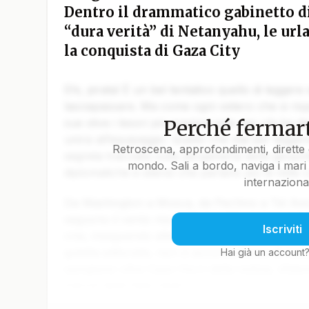
Dentro il drammatico gabinetto di 
“dura verità” di Netanyahu, le urla
la conquista di Gaza City
Ehi, pirata! È un bel tentativo quello di leggere
lasciapassare. Ma come ogni veliero che si rispe
Perché fermart
sue stive i tesori più preziosi solo per chi ha da
unirsi all’equipaggio. Quello che stai per legger
Retroscena, approfondimenti, dirette 
segreta tracciata sulla pergamena della geopoli
mondo. Sali a bordo, naviga i mari 
diplomatiche e silenzi che parlano più di mille 
internaziona
Da Washington a Mosca, da Pechino a Tel Aviv, 
seguono il vento ma il calcolo. Gli ammiragli de
Iscriviti
crisi, inseguendo alleanze come fari intermitten
goletta editoriale, non ci accontentiamo di tracc
Hai già un account
spingiamo oltre Capo Horn della notizia, sfidand
marosi delle fake news.