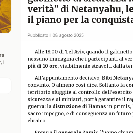
verità” di Netanyahu, le
il piano per la conquist
Pubblicato il
08 agosto 2025
Alle 18:00 di Tel Aviv, quando il gabinett
ra
nessuno immagina che i partecipanti al ver
 il
più di 10 ore
, visibilmente stravolti dalla te
All’appuntamento decisivo,
Bibi Netany
convinto. O almeno così dice. Soltanto la
co
territorio sfuggite al controllo dell’esercito
sicurezza e ai ministri, potrà garantire il 
guerra
: la
distruzione di Hamas
in primis,
sacro impegno, e di conseguenza un futuro p
ebraico.
Eppure il
generale Zamir
, l’uomo chiama