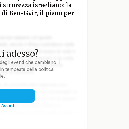
sicurezza israeliano: la
 di Ben-Gvir, il piano per
 senza salpare col giusto
tti, anche il Blog custodisce nelle
i adesso?
vvero il coraggio di issare le vele e
e non è solo un articolo: è la rotta
degli eventi che cambiano il
tica, disegnata tra burrasche
in tempesta della politica
colpi di cannone.
le.
le correnti internazionali non
lla Terra navigano tra arcipelaghi di
ti nella notte. Ma a bordo di questa
iare una rotta già battuta: ci
?
Accedi
o la bonaccia delle analisi banali e i