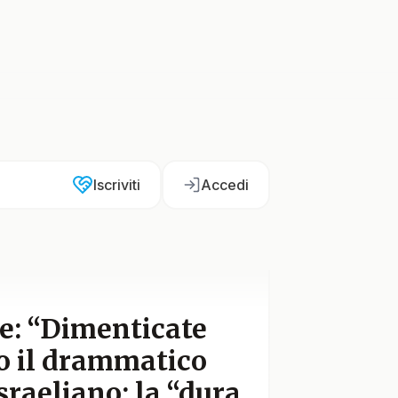
Iscriviti
Accedi
se: “Dimenticate
ro il drammatico
sraeliano: la “dura