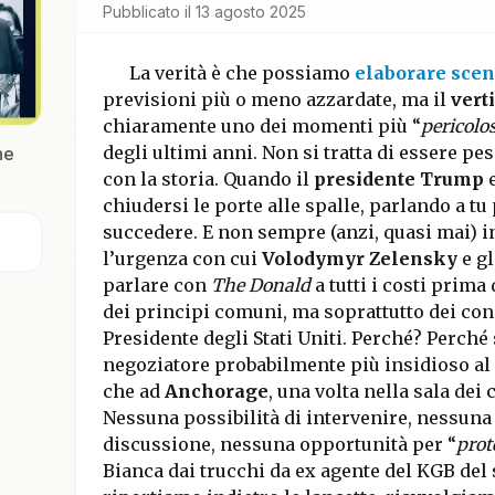
Pubblicato il
13 agosto 2025
La verità è che possiamo
elaborare scen
previsioni più o meno azzardate, ma il
vert
chiaramente uno dei momenti più “
pericolos
degli ultimi anni. Non si tratta di essere pes
he
con la storia. Quando il
presidente Trump
chiudersi le porte alle spalle, parlando a tu 
succedere. E non sempre (anzi, quasi mai) in
l’urgenza con cui
Volodymyr Zelensky
e gl
parlare con
The Donald
a tutti i costi prima
dei principi comuni, ma soprattutto dei con
Presidente degli Stati Uniti. Perché? Perché
negoziatore probabilmente più insidioso a
che ad
Anchorage
, una volta nella sala dei 
Nessuna possibilità di intervenire, nessuna 
discussione, nessuna opportunità per “
prot
Bianca dai trucchi da ex agente del KGB del s