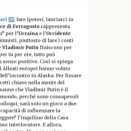
ari
, fare ipotesi, lanciarci in
ice di Ferragosto
rappresenta
i
” per l’
Ucraina
e l’
Occidente
simisti, piuttosto di fare i conti
e
Vladimir Putin
finiscono per
per tu per ore, tutto può
 senso positivo. Così si spiega
i Alleati europei hanno voluto
 dell’incontro in Alaska. Per fissare
cetti chiave nella mente del
 sanno che Vladimir Putin è il
l mondo, perché sono consapevoli
colloqui, sarà solo un gioco a due.
capacità di influenzare la
eggere
” l’inquilino della Casa
uo interlocutore. E allora,