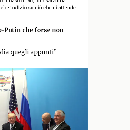
o il nastro. No, non sarà una
lche indizio su ciò che ci attende
p-Putin che forse non
 dia quegli appunti”