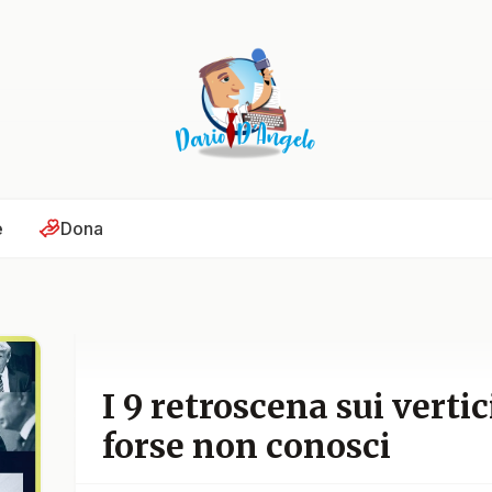
e
Dona
I 9 retroscena sui vert
forse non conosci