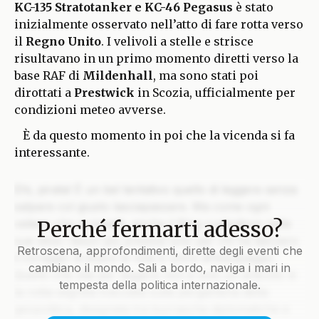
KC-135 Stratotanker e KC-46 Pegasus
è stato
inizialmente osservato nell’atto di fare rotta verso
il
Regno Unito
. I velivoli a stelle e strisce
risultavano in un primo momento diretti verso la
base RAF di
Mildenhall
, ma sono stati poi
dirottati a
Prestwick
in Scozia, ufficialmente per
condizioni meteo avverse.
È da questo momento in poi che la vicenda si fa
interessante.
Ehi, pirata! È un bel tentativo quello di leggere senza
salpare col giusto lasciapassare. Ma come ogni
Perché fermarti adesso?
veliero che si rispetti, anche il Blog custodisce nelle
sue stive i tesori più preziosi solo per chi ha davvero
Retroscena, approfondimenti, dirette degli eventi che
il coraggio di issare le vele e unirsi all’equipaggio.
cambiano il mondo. Sali a bordo, naviga i mari in
Quello che stai per leggere non è solo un articolo: è
tempesta della politica internazionale.
la rotta segreta tracciata sulla pergamena della
geopolitica, disegnata tra burrasche diplomatiche e