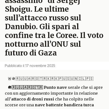
assassinio” di Sergej
Shoigu. Le ultime
sull’attacco russo sul
Danubio. Gli spari al
confine tra le Coree. Il voto
notturno all’ONU sul
futuro di Gaza
Pubblicato il
17 novembre 2025
🚨🪖🇷🇺🇺🇦🇷🇴🇹🇷🇰🇷🇰🇵🇺🇸🇺🇳🇮🇱🇵🇸
🪖🇷🇺🇺🇦🇷🇴🇹🇷
Punto nave
serale che si apre
con un aggiornamento importante in relazione
all’
attacco di droni russi
che ha colpito nelle
scorse ore una
nave battente bandiera turca