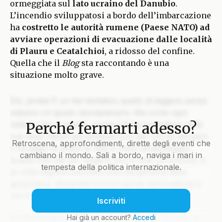
ormeggiata sul
lato ucraino del Danubio
.
L’incendio sviluppatosi a bordo dell’imbarcazione
ha
costretto le autorità rumene (Paese NATO) ad
avviare operazioni di evacuazione dalle località
di Plauru e Ceatalchioi
, a ridosso del confine.
Quella che il
Blog
sta raccontando è una
situazione molto grave.
Ehi, pirata! È un bel tentativo quello di leggere senza
salpare col giusto lasciapassare. Ma come ogni
Perché fermarti adesso?
veliero che si rispetti, anche il Blog custodisce nelle
sue stive i tesori più preziosi solo per chi ha davvero
Retroscena, approfondimenti, dirette degli eventi che
il coraggio di issare le vele e unirsi all’equipaggio.
cambiano il mondo. Sali a bordo, naviga i mari in
Quello che stai per leggere non è solo un articolo: è
tempesta della politica internazionale.
la rotta segreta tracciata sulla pergamena della
geopolitica, disegnata tra burrasche diplomatiche e
silenzi che parlano più di mille colpi di cannone.
Iscriviti
Da Washington a Mosca, da Pechino a Tel Aviv, le
Hai già un account?
Accedi