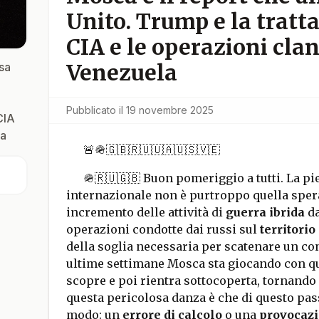
Unito. Trump e la tratta
CIA e le operazioni cla
Venezuela
sa
Pubblicato il
19 novembre 2025
CIA
la
🚨🪖🇬🇧🇷🇺🇺🇦🇺🇸🇻🇪
🪖🇷🇺🇬🇧 Buon pomeriggio a tutti. La pie
internazionale non è purtroppo quella spera
incremento delle attività di
guerra ibrida
da
operazioni condotte dai russi sul
territori
della soglia necessaria per scatenare un conf
ultime settimane Mosca sta giocando con q
scopre e poi rientra sottocoperta, tornando
questa pericolosa danza è che di questo pas
modo: un
errore di calcolo
o una
provocaz