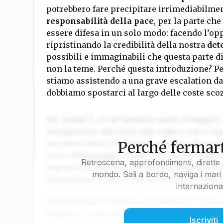
potrebbero fare precipitare irrimediabilmen
responsabilità della pace
, per la parte ch
essere difesa in un solo modo: facendo l’opp
ripristinando la credibilità della nostra
det
possibili e immaginabili che questa parte d
non la teme. Perché questa introduzione? Pe
stiamo assistendo a una grave escalation da
dobbiamo spostarci al largo delle coste scoz
Ehi, pirata! È un bel tentativo quello di leggere
lasciapassare. Ma come ogni veliero che si rispe
Perché fermart
sue stive i tesori più preziosi solo per chi ha da
unirsi all’equipaggio. Quello che stai per legger
Retroscena, approfondimenti, dirette 
segreta tracciata sulla pergamena della geopoli
mondo. Sali a bordo, naviga i mari 
diplomatiche e silenzi che parlano più di mille 
internaziona
Da Washington a Mosca, da Pechino a Tel Aviv, 
seguono il vento ma il calcolo. Gli ammiragli de
Iscriviti