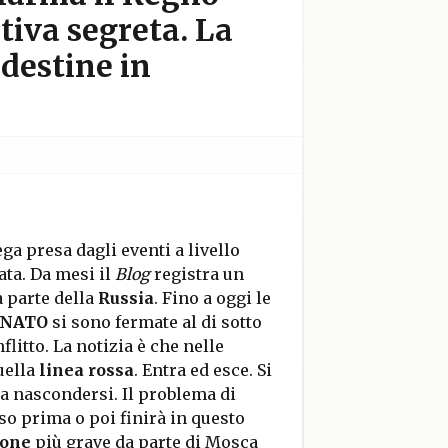
tiva segreta. La
ndestine in
ga presa dagli eventi a livello
ta. Da mesi il
Blog
registra un
 parte della
Russia
. Fino a oggi le
o NATO
si sono fermate al di sotto
litto. La notizia è che nelle
uella
linea rossa
. Entra ed esce. Si
 a nascondersi. Il problema di
so prima o poi finirà in questo
ione
più grave da parte di Mosca