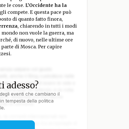
te le cose.
L’Occidente ha la
e gli compete. E questa pace può
osto di quanto fatto finora,
errenza
, chiarendo in tutti i modi
i mondo non vuole la guerra, ma
rché, di nuovo, nelle ultime ore
 parte di Mosca. Per capire
zesi.
 senza salpare col giusto
tti, anche il Blog custodisce nelle
i adesso?
vvero il coraggio di issare le vele e
e non è solo un articolo: è la rotta
degli eventi che cambiano il
tica, disegnata tra burrasche
in tempesta della politica
colpi di cannone.
le.
le correnti internazionali non
lla Terra navigano tra arcipelaghi di