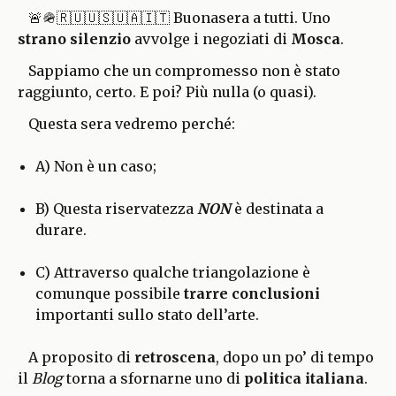
🚨🪖🇷🇺🇺🇸🇺🇦🇮🇹 Buonasera a tutti. Uno
strano silenzio
avvolge i negoziati di
Mosca
.
Sappiamo che un compromesso non è stato
raggiunto, certo. E poi? Più nulla (o quasi).
Questa sera vedremo perché:
A) Non è un caso;
B) Questa riservatezza
NON
è destinata a
durare.
C) Attraverso qualche triangolazione è
comunque possibile
trarre conclusioni
importanti sullo stato dell’arte.
A proposito di
retroscena
, dopo un po’ di tempo
il
Blog
torna a sfornarne uno di
politica italiana
.