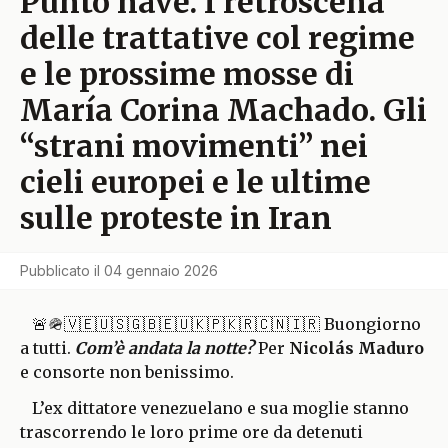
Punto nave. I retroscena
delle trattative col regime
e le prossime mosse di
María Corina Machado. Gli
“strani movimenti” nei
cieli europei e le ultime
sulle proteste in Iran
Pubblicato il
04 gennaio 2026
🚨🪖🇻🇪🇺🇸🇬🇧🇪🇺🇰🇵🇰🇷🇨🇳🇮🇷 Buongiorno
a tutti.
Com’è andata la notte?
Per
Nicolás Maduro
e consorte non benissimo.
L’ex dittatore venezuelano e sua moglie stanno
trascorrendo le loro prime ore da detenuti