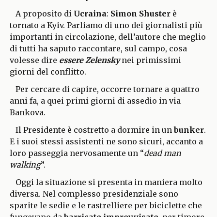
A proposito di
Ucraina
:
Simon Shuster
è
tornato a Kyiv. Parliamo di uno dei giornalisti più
importanti in circolazione, dell’autore che meglio
di tutti ha saputo raccontare, sul campo, cosa
volesse dire
essere Zelensky
nei primissimi
giorni del conflitto.
Per cercare di capire, occorre tornare a quattro
anni fa, a quei primi giorni di assedio in via
Bankova.
Il Presidente è costretto a dormire in un
bunker
.
E i suoi stessi assistenti ne sono sicuri, accanto a
loro passeggia nervosamente un “
dead man
walking
”.
Oggi la situazione si presenta in maniera molto
diversa. Nel complesso presidenziale sono
sparite le sedie e le rastrelliere per biciclette che
fungevano da
barricate improvvisate
, per timore