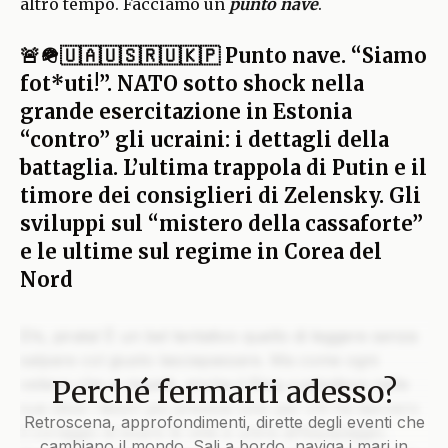
altro tempo. Facciamo un
punto nave
.
🚨🪖🇺🇦🇺🇸🇷🇺🇰🇵 Punto nave. “Siamo
fot*uti!”. NATO sotto shock nella
grande esercitazione in Estonia
“contro” gli ucraini: i dettagli della
battaglia. L’ultima trappola di Putin e il
timore dei consiglieri di Zelensky. Gli
sviluppi sul “mistero della cassaforte”
e le ultime sul regime in Corea del
Nord
Ehi, pirata! È un bel tentativo quello di leggere senza
salpare col giusto lasciapassare. Ma come ogni
Perché fermarti adesso?
veliero che si rispetti, anche il Blog custodisce nelle
sue stive i tesori più preziosi solo per chi ha davvero
Retroscena, approfondimenti, dirette degli eventi che
il coraggio di issare le vele e unirsi all’equipaggio.
cambiano il mondo. Sali a bordo, naviga i mari in