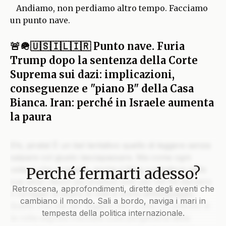
Andiamo, non perdiamo altro tempo. Facciamo
un punto nave.
🚨🪖🇺🇸🇮🇱🇮🇷 Punto nave. Furia
Trump dopo la sentenza della Corte
Suprema sui dazi: implicazioni,
conseguenze e "piano B" della Casa
Bianca. Iran: perché in Israele aumenta
la paura
Ehi, pirata! È un bel tentativo quello di leggere senza
salpare col giusto lasciapassare. Ma come ogni
Perché fermarti adesso?
veliero che si rispetti, anche il Blog custodisce nelle
sue stive i tesori più preziosi solo per chi ha davvero
Retroscena, approfondimenti, dirette degli eventi che
il coraggio di issare le vele e unirsi all’equipaggio.
cambiano il mondo. Sali a bordo, naviga i mari in
Quello che stai per leggere non è solo un articolo: è
tempesta della politica internazionale.
la rotta segreta tracciata sulla pergamena della