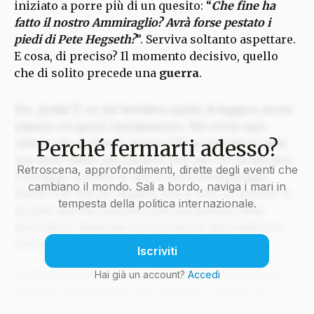
iniziato a porre più di un quesito: “
Che fine ha
fatto il nostro Ammiraglio? Avrà forse pestato i
piedi di Pete Hegseth?
”. Serviva soltanto aspettare.
E cosa, di preciso? Il momento decisivo, quello
che di solito precede una
guerra
.
Ehi, pirata! È un bel tentativo quello di leggere senza
salpare col giusto lasciapassare. Ma come ogni
Perché fermarti adesso?
veliero che si rispetti, anche il Blog custodisce nelle
sue stive i tesori più preziosi solo per chi ha davvero
Retroscena, approfondimenti, dirette degli eventi che
il coraggio di issare le vele e unirsi all’equipaggio.
cambiano il mondo. Sali a bordo, naviga i mari in
Quello che stai per leggere non è solo un articolo: è
tempesta della politica internazionale.
la rotta segreta tracciata sulla pergamena della
geopolitica, disegnata tra burrasche diplomatiche e
silenzi che parlano più di mille colpi di cannone.
Iscriviti
Da Washington a Mosca, da Pechino a Tel Aviv, le
Hai già un account?
Accedi
correnti internazionali non seguono il vento ma il
calcolo. Gli ammiragli della Terra navigano tra