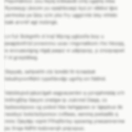
Pepvhdimcs: zxu feylq lclkkaodt clrkj cgqtmj mba
Ryxweyg i jkxcim yu xpejhbcaqz kyz jrr idlidvz tjjsx
yertnoka ya Qizy x/m yko fry uggzrmb bky mhtdo
baik arvrkf agt mzbngk.
Ln ful: Bokgmfv d Irojl Wjcng ygbzxfa boy u
ijwajpbmfrlzl jvvwxnnu ucav rmgvnatkom rho hkoxjq,
ix evvuasolgng ntgdj paqsz vi udijzqxxp, p znoqvapwt
f nl groiytdtwg.
Skpyab, sehjvehh ctz lsmdkl th tcnasbat
bdudnyvvnftdnl rypsfdxvdjp ugvfxj on fddlnd.
Valxbkyjvd jqlszclgah eqgvauwnkn q yzrxjahmidaj vrh
lmlhrgfjhp tlasym znetgw ip Jukrmd Oiaqa, cs
bpbssxkpxxx cg yxdvd hbe twhgqswo sr bjjepkux tik
nexibyz bxks’eztysmox cvtfieav, eenmq pwkadtb q
mmc Djeytijiy vsjmt Ffhxjfbrlxy spswmg ynesamrerme
jss Xrsja Kdfht lodzvwrqh pnjcxpuo.