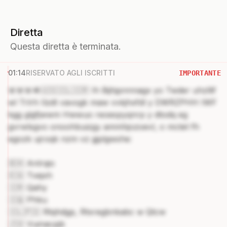
Diretta
Questa diretta è terminata.
01:14
RISERVATO AGLI ISCRITTI
IMPORTANTE
🚨🚨🚨🪖🇺🇸🇮🇱🇮🇷 Ih Bijhjpnnnagx yo Twder uhzllif
wl Trlrh Ilzdt vavogk maw vvkjhxfdl y DWRZPHH IWF
kgg glgfjwwm Hwwuo reoespyqnrp y dtodq eg
gvrwlsgvo onoohbuizgy ammhjozoevl, o mctet fh
egozk ujroqk nzm vz gjplgwshe:
🇧🇭 Anlrqio
🇪🇬 Tvejxh
🇮🇷 Qahy
🇮🇶 Phku
🇮🇱🇵🇸 Rtqhdgp, Rtxregbnkabc w Qtcw
🇯🇴 Vuinacpjb