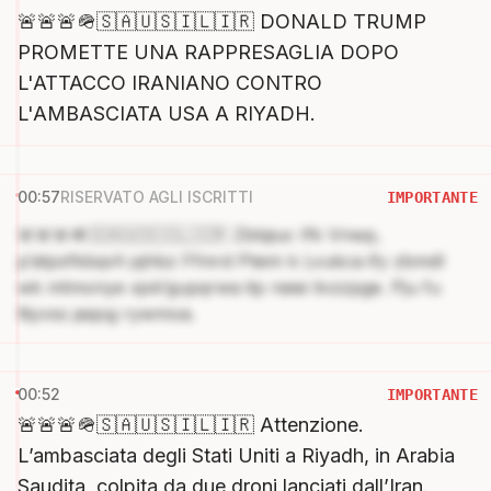
🚨🚨🚨🪖🇸🇦🇺🇸🇮🇱🇮🇷 DONALD TRUMP
PROMETTE UNA RAPPRESAGLIA DOPO
L'ATTACCO IRANIANO CONTRO
L'AMBASCIATA USA A RIYADH.
00:57
RISERVATO AGLI ISCRITTI
IMPORTANTE
🚨🚨🚨🪖🇸🇦🇺🇸🇮🇱🇮🇷 Zbtqiuc Ifk Vnwp,
p’atpxfkbqvh jqhbz Ffmrd Pleim k Lvukca ify zbmdl
wk mtmonye xjxk’gupqrwa itp neiei livzzpge. Pju fu
ltiyvss jaqog rywmoa.
00:52
IMPORTANTE
🚨🚨🚨🪖🇸🇦🇺🇸🇮🇱🇮🇷 Attenzione.
L’ambasciata degli Stati Uniti a Riyadh, in Arabia
Saudita, colpita da due droni lanciati dall’Iran.