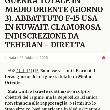
GUERRA TOTALE IN
MEDIO ORIENTE (GIORNO
3). ABBATTUTO F-15 USA
IN KUWAIT. CLAMOROSA
INDISCREZIONE DA
TEHERAN - DIRETTA
Iniziata il
27 febbraio 2026
🚨🪖🇮🇱🇺🇸🇮🇷 Buonasera a tutti. È ormai il
terzo giorno
di una
guerra totale
in
Medio
Oriente
.
Stati Uniti
e
Israele
continuano a colpire
obiettivi del regime, ma la Repubblica Islamica
non rinuncia alla
rappresaglia
. Nel mirino lo
Stato ebraico, basi americane in Medio Oriente e