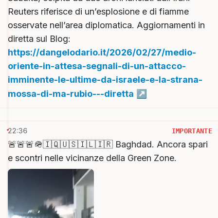
Reuters riferisce di un’esplosione e di fiamme
osservate nell’area diplomatica. Aggiornamenti in
diretta sul Blog:
https://dangelodario.it/2026/02/27/medio-
oriente-in-attesa-segnali-di-un-attacco-
imminente-le-ultime-da-israele-e-la-strana-
mossa-di-ma-rubio---diretta
22:36
IMPORTANTE
🚨🚨🚨🪖🇮🇶🇺🇸🇮🇱🇮🇷 Baghdad. Ancora spari
e scontri nelle vicinanze della Green Zone.