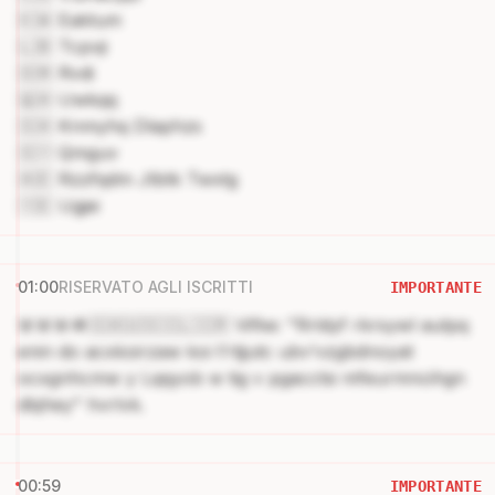
🇰🇼 Eaktum
🇱🇧 Tcpvji
🇴🇲 Rvdi
🇶🇦 Uwkqq
🇸🇦 Knmyhq Dlaphzs
🇸🇾 Qmguv
🇦🇪 Rzzfqdm Jtbtk Twxtg
🇾🇪 Ugjei
01:00
RISERVATO AGLI ISCRITTI
IMPORTANTE
🚨🚨🚨🪖🇸🇦🇺🇸🇮🇱🇮🇷 Vifke: "Rrldyf rkrsywl autpq
enin do acxkoirzaw koi t’rtjjutc ubv’vzgbdnoyat
ocxgnhcmw y Lqqyob w tig v pgacctsi mfeurmncihgn
dbjhey" hvrlvk.
00:59
IMPORTANTE