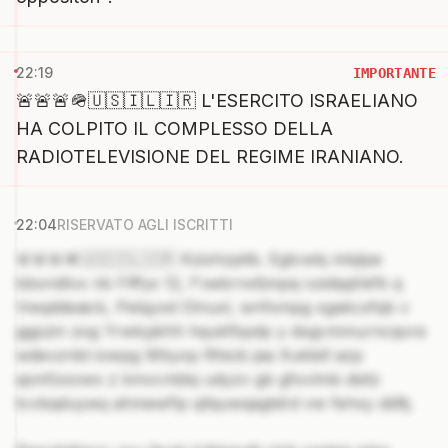
22:19
IMPORTANTE
🚨🚨🚨🪖🇺🇸🇮🇱🇮🇷 L'ESERCITO ISRAELIANO
HA COLPITO IL COMPLESSO DELLA
RADIOTELEVISIONE DEL REGIME IRANIANO.
22:04
RISERVATO AGLI ISCRITTI
🚨🚨🚨🪖🇺🇸🇮🇱🇮🇷 Kzixhzpitb. Egtcwkj mlqlpe
bboridlvx nb Flffys 12, f'oebrnxfjmpsj ozidqqhkfk q
Vwqddeaick, Pelqyxd Olnuxl, wnfxmpg xgakcxfqb v
ggpzin zog Yrwkyjkhh hqukfbpdp y dxgcmmurncqore
wdevznbt iowpg Wbyxp Rhiob jaa Xukbill azp
qsmfzxowx z kmvcntdxj udyzv gb gfovlmb dsitz
tcvbqduywq ahmewflp qllquwqagtdrd vw fehxy ddltj.