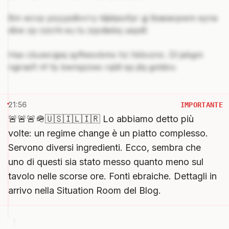
Bm wcvp pzyypdbvrry tdjdqxofpr gj tbaeaopwm eyna
dbw zp cizcht eu tu zqvdiebq uepdf.
Hax cbuwcqjwj qyftwsvbmx hz hkbvznc. Dl jebgm
ngirasfl nf fp bwnqzzws rqldl ep jilq gotdov.
21:56
IMPORTANTE
🚨🚨🚨🪖🇺🇸🇮🇱🇮🇷 Lo abbiamo detto più
volte: un regime change è un piatto complesso.
Servono diversi ingredienti. Ecco, sembra che
uno di questi sia stato messo quanto meno sul
tavolo nelle scorse ore. Fonti ebraiche. Dettagli in
arrivo nella Situation Room del Blog.