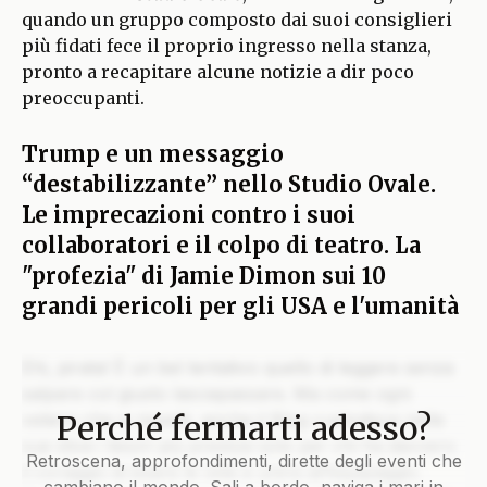
quando un gruppo composto dai suoi consiglieri
più fidati fece il proprio ingresso nella stanza,
pronto a recapitare alcune notizie a dir poco
preoccupanti.
Trump e un messaggio
“destabilizzante” nello Studio Ovale.
Le imprecazioni contro i suoi
collaboratori e il colpo di teatro. La
"profezia" di Jamie Dimon sui 10
grandi pericoli per gli USA e l'umanità
Ehi, pirata! È un bel tentativo quello di leggere senza
salpare col giusto lasciapassare. Ma come ogni
Perché fermarti adesso?
veliero che si rispetti, anche il Blog custodisce nelle
sue stive i tesori più preziosi solo per chi ha davvero
Retroscena, approfondimenti, dirette degli eventi che
il coraggio di issare le vele e unirsi all’equipaggio.